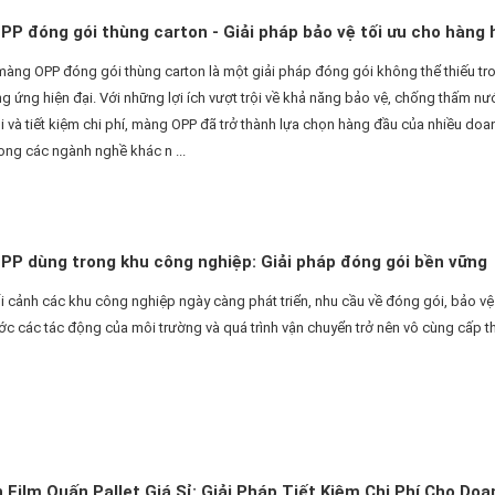
P đóng gói thùng carton - Giải pháp bảo vệ tối ưu cho hàng 
màng OPP đóng gói thùng carton là một giải pháp đóng gói không thể thiếu tr
g ứng hiện đại. Với những lợi ích vượt trội về khả năng bảo vệ, chống thấm nư
 và tiết kiệm chi phí, màng OPP đã trở thành lựa chọn hàng đầu của nhiều doa
ong các ngành nghề khác n ...
P dùng trong khu công nghiệp: Giải pháp đóng gói bền vững
 cảnh các khu công nghiệp ngày càng phát triển, nhu cầu về đóng gói, bảo vệ
c các tác động của môi trường và quá trình vận chuyển trở nên vô cùng cấp thiế
 Film Quấn Pallet Giá Sỉ: Giải Pháp Tiết Kiệm Chi Phí Cho Doa