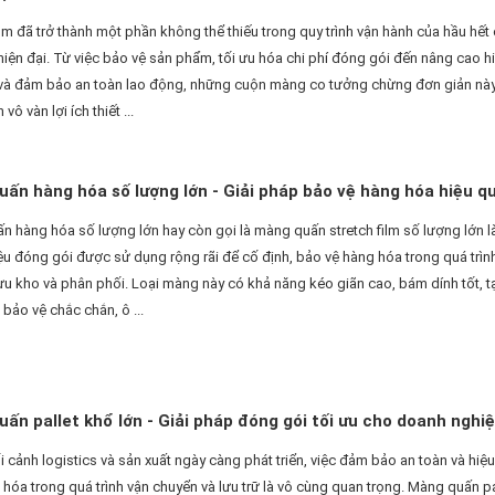
ilm đã trở thành một phần không thể thiếu trong quy trình vận hành của hầu hết
iện đại. Từ việc bảo vệ sản phẩm, tối ưu hóa chi phí đóng gói đến nâng cao h
 và đảm bảo an toàn lao động, những cuộn màng co tưởng chừng đơn giản này 
ô vàn lợi ích thiết ...
ấn hàng hóa số lượng lớn - Giải pháp bảo vệ hàng hóa hiệu q
 hàng hóa số lượng lớn hay còn gọi là màng quấn stretch film số lượng lớn l
liệu đóng gói được sử dụng rộng rãi để cố định, bảo vệ hàng hóa trong quá trìn
ưu kho và phân phối. Loại màng này có khả năng kéo giãn cao, bám dính tốt, t
 bảo vệ chắc chắn, ô ...
ấn pallet khổ lớn - Giải pháp đóng gói tối ưu cho doanh nghi
 cảnh logistics và sản xuất ngày càng phát triển, việc đảm bảo an toàn và hiệ
hóa trong quá trình vận chuyển và lưu trữ là vô cùng quan trọng. Màng quấn pa