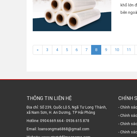
khổ lớn đ
bên ngoài
«
3
4
5
6
7
8
9
10
11
THÔNG TIN LIÊN HỆ
CHÍNH 
Địa chỉ: Số 239, Quốc Lộ 5, Ngã Tư Long Thành,
- Chính sá
xã Nam Sơn, H. An Dương, TP Hải Phòng
- Chính sá
Hotline: 0904.669.664 - 0936.615.878
- Chính sá
Email: loansongma6868@gmail.com
- Chính sá