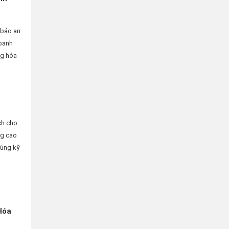
 bảo an
doanh
ng hóa
ch cho
ng cao
đúng kỹ
Hóa