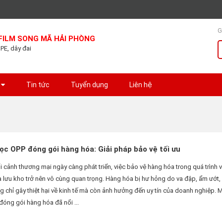
G
FILM SONG MÃ HẢI PHÒNG
 PE, dây đai
Tin tức
Tuyển dụng
Liên hệ
c OPP đóng gói hàng hóa: Giải pháp bảo vệ tối ưu
 cảnh thương mại ngày càng phát triển, việc bảo vệ hàng hóa trong quá trình 
 lưu kho trở nên vô cùng quan trọng. Hàng hóa bị hư hỏng do va đập, ẩm ướt, 
 chỉ gây thiệt hại về kinh tế mà còn ảnh hưởng đến uy tín của doanh nghiệp.
óng gói hàng hóa đã nổi ...