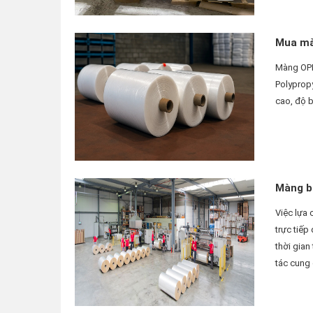
Mua màn
Màng OPP 
Polypropy
cao, độ b
Màng bọ
Việc lựa
trực tiếp
thời gian
tác cung 