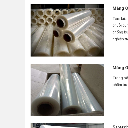
Màng OP
Tóm lại, 
chuỗi cun
chống bụi
nghiệp tr
Màng OP
Trong bối
phẩm trướ
Stretch