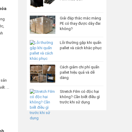
hóa
Giải đáp thắc mắc màng
ong
PE có thay được dây đai
ớc,
không?
nh
Lỗi thường gặp khi quấn
pallet và cách khắc phục
Cách giảm chi phí quấn
pallet hiệu quả và dễ
dàng
 sản
t. ...
Stretch Film có độc hại
không? Cần biết điều gì
trước khi sử dụng
nh