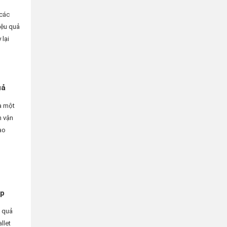
 các
iệu quả
lại
uả
à một
h vận
ạo
ệp
u quả
llet