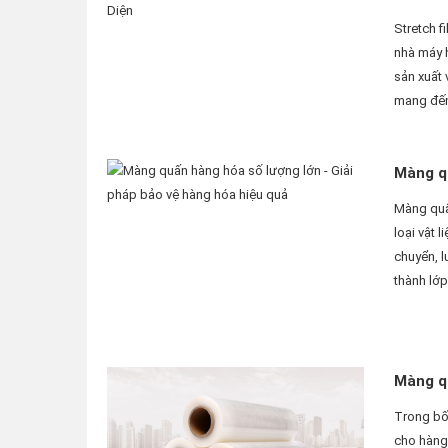
Stretch f
nhà máy h
sản xuất
mang đến v
Màng qu
Màng quấn
loại vật 
chuyển, l
thành lớp
Màng qu
Trong bối
cho hàng 