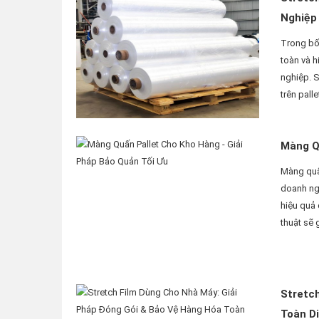
Nghiệp
Trong bối
toàn và h
nghiệp. S
trên palle
Màng Qu
Màng quấn
doanh ngh
hiệu quả 
thuật sẽ g
Stretc
Toàn D