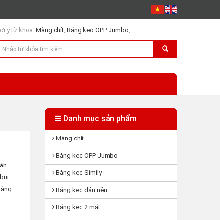
ợi ý từ khóa:
Màng chít
,
Băng keo OPP Jumbo
, ...
Danh mục sản phẩm
Màng chít
Băng keo OPP Jumbo
vận
Băng keo Simily
bụi
 Màng
Băng keo dán nền
Băng keo 2 mặt