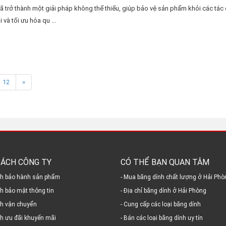
ã trở thành một giải pháp không thể thiếu, giúp bảo vệ sản phẩm khỏi các tác
 và tối ưu hóa qu ...
12
»
SÁCH CÔNG TY
CÓ THỂ BẠN QUAN TÂM
ch bảo hành sản phẩm
- Mua băng dính chất lượng ở Hải Phò
ch bảo mật thông tin
- Địa chỉ băng dính ở Hải Phòng
ch vận chuyển
- Cung cấp các loại băng dính
ch ưu đãi khuyến mãi
- Bán các loại băng dính uy tín