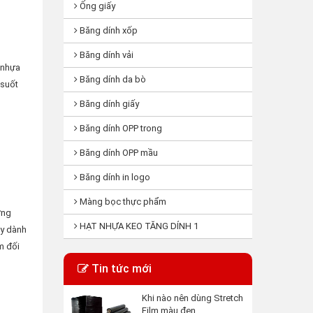
Ống giấy
Băng dính xốp
Băng dính vải
 nhựa
Băng dính da bò
 suốt
Băng dính giấy
Băng dính OPP trong
Băng dính OPP mầu
Băng dính in logo
Màng bọc thực phẩm
ởng
HẠT NHỰA KEO TĂNG DÍNH 1
ãy dành
m đối
Tin tức mới
Khi nào nên dùng Stretch
Film màu đen