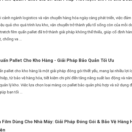
 cảnh ngành logistics và vận chuyển hàng hóa ngày càng phát triển, việc đảm
iệu quả cho quá trình lưu kho, vận chuyển trở thành yếu tố sống còn của mỗi 
tretch film quấn pallet đã trở thành giải pháp không thể thiếu, giúp cố định hà
t, chống va ...
ấn Pallet Cho Kho Hàng - Giải Pháp Bảo Quản Tối Ưu
 pallet cho kho hàng là một giải pháp đóng gói thiết yếu, mang lại nhiều lợi í
iệp, từ bảo vệ hàng hóa, tiết kiệm chi phí đến tăng năng suất lao động và nâ
quản lý kho. Việc lựa chọn loại màng co pallet bảo quản phù hợp và sử dụng 
iúp bạn tối ...
h Film Dùng Cho Nhà Máy: Giải Pháp Đóng Gói & Bảo Vệ Hàng 
iện