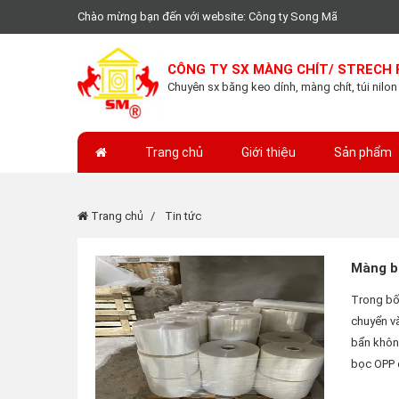
Chào mừng bạn đến với website: Công ty Song Mã
CÔNG TY SX MÀNG CHÍT/ STRECH 
Chuyên sx băng keo dính, màng chít, túi nilon
Trang chủ
Giới thiệu
Sản phẩm
Trang chủ
Tin tức
Màng bọ
Trong bối
chuyển và
bẩn không
bọc OPP đ