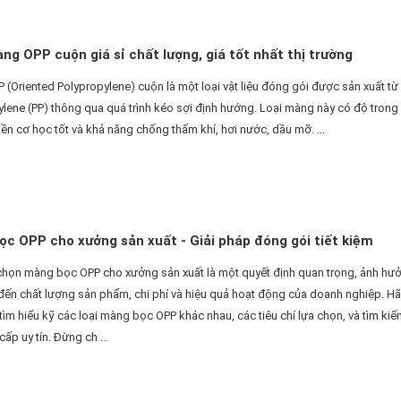
g OPP cuộn giá sỉ chất lượng, giá tốt nhất thị trường
(Oriented Polypropylene) cuộn là một loại vật liệu đóng gói được sản xuất từ
lene (PP) thông qua quá trình kéo sợi định hướng. Loại màng này có độ trong
ền cơ học tốt và khả năng chống thấm khí, hơi nước, dầu mỡ. ...
c OPP cho xưởng sản xuất - Giải pháp đóng gói tiết kiệm
 chọn màng bọc OPP cho xưởng sản xuất là một quyết định quan trọng, ảnh hư
 đến chất lượng sản phẩm, chi phí và hiệu quả hoạt động của doanh nghiệp. H
 tìm hiểu kỹ các loại màng bọc OPP khác nhau, các tiêu chí lựa chọn, và tìm kiế
cấp uy tín. Đừng ch ...