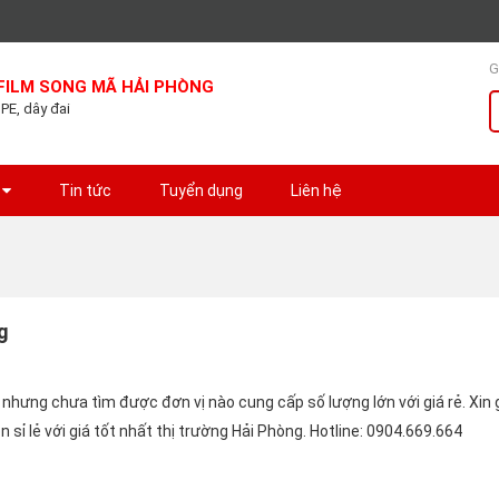
G
FILM SONG MÃ HẢI PHÒNG
 PE, dây đai
Tin tức
Tuyển dụng
Liên hệ
g
hưng chưa tìm được đơn vị nào cung cấp số lượng lớn với giá rẻ. Xin g
 sỉ lẻ với giá tốt nhất thị trường Hải Phòng. Hotline: 0904.669.664