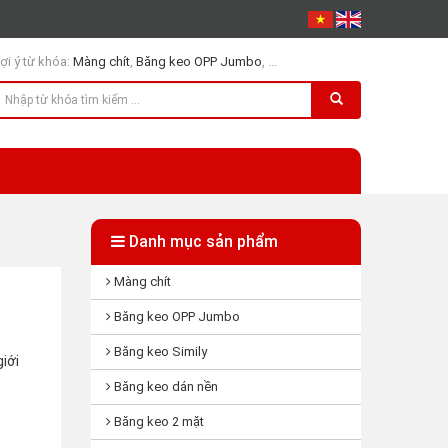
ợi ý từ khóa:
Màng chít
,
Băng keo OPP Jumbo
, ...
Danh mục sản phẩm
Màng chít
Băng keo OPP Jumbo
Băng keo Simily
iới
Băng keo dán nền
Băng keo 2 mặt