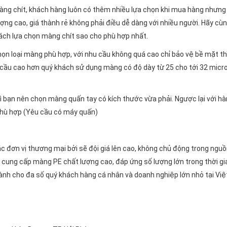
 màng chít, khách hàng luôn có thêm nhiều lựa chọn khi mua hàng nhưng
g cao, giá thành rẻ không phải điều dễ dàng với nhiều người. Hãy cù
hách lựa chọn màng chít sao cho phù hợp nhất.
ọn loại màng phù hợp, với nhu cầu không quá cao chỉ bảo vệ bề mặt th
cầu cao hơn quý khách sử dụng màng có độ dày từ 25 cho tới 32 micro
ì bạn nên chọn màng quấn tay có kích thước vừa phải. Ngược lại với h
phù hợp (Yêu cầu có máy quấn)
ác đơn vị thương mại bởi sẽ đội giá lên cao, không chủ động trong ngu
cung cấp màng PE chất lượng cao, đáp ứng số lượng lớn trong thời gi
dành cho đa số quý khách hàng cá nhân và doanh nghiệp lớn nhỏ tại Vi