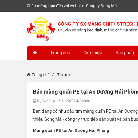
Chào mừng bạn đến với website: Công ty Song Mã
CÔNG TY SX MÀNG CHÍT/ STRECH 
Chuyên sx băng keo dính, màng chít, túi nilon
Trang chủ
Giới thiệu
Sản phẩm
Trang chủ
Tin tức
Bán màng quấn PE tại An Dương Hải Phòn
Ngày đăng: 18-11-2020 |
Admin
Bạn đang có nhu cầu tìm màng quấn PE tại An Dương n
thiệu Song Mã - công ty trực tiếp sản xuất và bán buôn
Màng quấn PE tại An Dương Hải Phòng