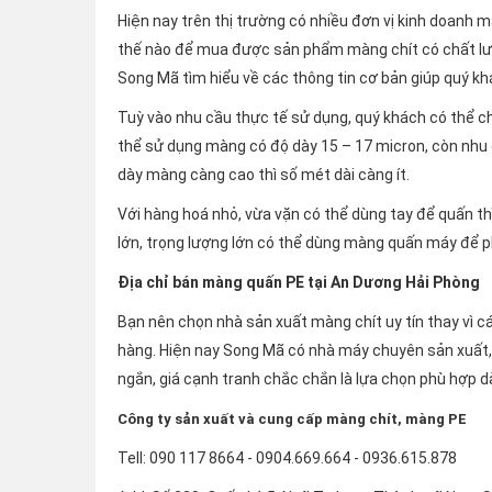
Hiện nay trên thị trường có nhiều đơn vị kinh doanh
thế nào để mua được sản phẩm màng chít có chất lượn
Song Mã tìm hiểu về các thông tin cơ bản giúp quý k
Tuỳ vào nhu cầu thực tế sử dụng, quý khách có thể ch
thể sử dụng màng có độ dày 15 – 17 micron, còn nhu 
dày màng càng cao thì số mét dài càng ít.
Với hàng hoá nhỏ, vừa vặn có thể dùng tay để quấn th
lớn, trọng lượng lớn có thể dùng màng quấn máy để 
Địa chỉ bán màng quấn PE tại An Dương Hải Phòng
Bạn nên chọn nhà sản xuất màng chít uy tín thay vì c
hàng. Hiện nay Song Mã có nhà máy chuyên sản xuất, 
ngắn, giá cạnh tranh chắc chắn là lựa chọn phù hợp 
Công ty sản xuất và cung cấp màng chít, màng PE
Tell: 090 117 8664 - 0904.669.664 - 0936.615.878