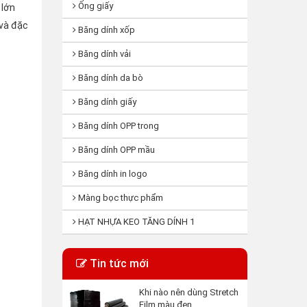
Ống giấy
 lớn
 và đặc
Băng dính xốp
Băng dính vải
Băng dính da bò
Băng dính giấy
Băng dính OPP trong
Băng dính OPP mầu
Băng dính in logo
Màng bọc thực phẩm
HẠT NHỰA KEO TĂNG DÍNH 1
Tin tức mới
Khi nào nên dùng Stretch
Film màu đen