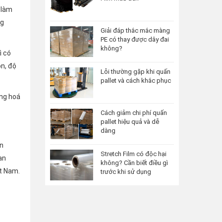
 làm
ng
Giải đáp thắc mắc màng
PE có thay được dây đai
không?
ì có
n, độ
Lỗi thường gặp khi quấn
pallet và cách khắc phục
àng hoá
Cách giảm chi phí quấn
pallet hiệu quả và dễ
dàng
ồn
Stretch Film có độc hại
an
không? Cần biết điều gì
ệt Nam.
trước khi sử dụng