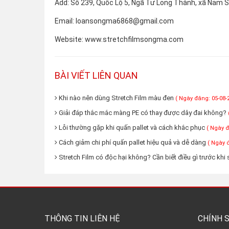
Add: Số 239, Quốc Lộ 5, Ngã Tư Long Thành, xã Nam 
Email: loansongma6868@gmail.com
Website: www.stretchfilmsongma.com
BÀI VIẾT LIÊN QUAN
Khi nào nên dùng Stretch Film màu đen
( Ngày đăng: 05-08-
Giải đáp thắc mắc màng PE có thay được dây đai không?
Lỗi thường gặp khi quấn pallet và cách khắc phục
( Ngày đ
Cách giảm chi phí quấn pallet hiệu quả và dễ dàng
( Ngày 
Stretch Film có độc hại không? Cần biết điều gì trước khi
THÔNG TIN LIÊN HỆ
CHÍNH 