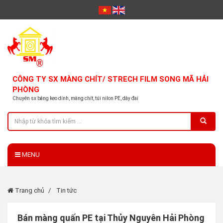
CÔNG TY SX MÀNG CHÍT/ STRECH FILM SONG MÃ HẢI
PHÒNG
Chuyên sx băng keo dính, màng chít, túi nilon PE, dây đai
MENU
Trang chủ
Tin tức
Bán màng quấn PE tại Thủy Nguyên Hải Phòng