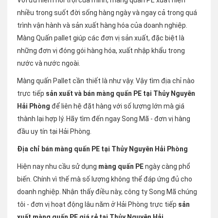
Với ưu niểm nổi trội của mình, màng quấn PE xuất hiện
nhiều trong suốt đời sống hàng ngày và ngay cả trong quá
trình vận hành và sản xuất hàng hóa của doanh nghiệp.
Màng Quấn pallet giúp các đơn vị sản xuất, đặc biệt là
những đơn vị đóng gói hàng hóa, xuất nhập khẩu trong
nước và nước ngoài.
Màng quấn Pallet cần thiết là như vậy. Vậy tìm địa chỉ nào
trực tiếp
sản xuất và bán màng quấn PE tại Thủy Nguyên
Hải Phòng
để liên hệ đặt hàng với số lượng lớn mà giá
thành lại hợp lý. Hãy tìm đến ngay Song Mã - đơn vị hàng
đầu uy tín tại Hải Phòng.
Địa chỉ bán màng quấn PE tại Thủy Nguyên Hải Phòng
Hiện nay nhu cầu sử dụng
màng quấn PE
ngày càng phổ
biến. Chính vì thế mà số lượng không thể đáp ứng đủ cho
doanh nghiệp. Nhận thấy điều này, công ty Song Mã chúng
tôi - đơn vị hoạt động lâu năm ở Hải Phòng trực tiếp
sản
xuất màng quấn PE giá rẻ tại Thủy Nguyên Hải