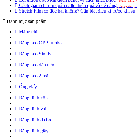
( Ngày đăng:
Cách giảm chi phí quấn pallet hiệu quả và dễ dàng
( Ngày đăng:
Stretch Film có độc hại không? Cần biết điều gì trước khi s
Danh mục sản phẩm
Màng chít
Băng keo OPP Jumbo
Băng keo Simily
Băng keo dán nền
Băng keo 2 mặt
Ống giấy
Băng dính xốp
Băng dính vải
Băng dính da bò
Băng dính giấy