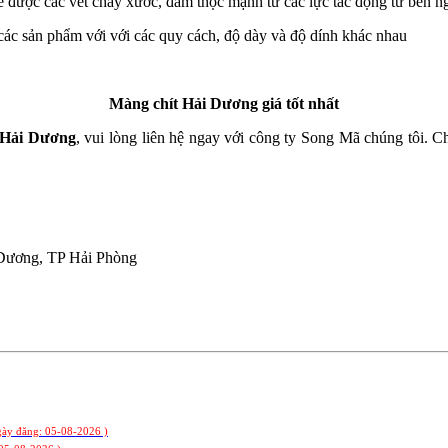
hế được các vết chày xước, đâm thọc mạnh từ các lực tác động từ bên 
các sản phẩm với với các quy cách, độ dày và độ dính khác nhau
Màng chít Hải Dương giá tốt nhất
 Hải Dương
, vui lòng liên hệ ngay với công ty Song Mã chúng tôi. 
Dương, TP Hải Phòng
gày đăng: 05-08-2026 )