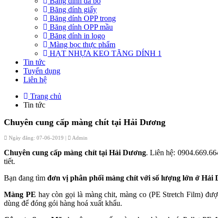
Băng dính da bò
Băng dính giấy
Băng dính OPP trong
Băng dính OPP mầu
Băng dính in logo
Màng bọc thực phẩm
HẠT NHỰA KEO TĂNG DÍNH 1
Tin tức
Tuyển dụng
Liên hệ
Trang chủ
Tin tức
Chuyên cung cấp màng chít tại Hải Dương
Ngày đăng: 07-06-2019 |
Admin
Chuyên cung cấp màng chít tại Hải Dương
. Liên hệ: 0904.669.6
tiết.
Bạn đang tìm
đơn vị phân phối màng chít với số lượng lớn ở Hải
Màng PE
hay còn gọi là màng chit, màng co (PE Stretch Film) được
dùng để đóng gói hàng hoá xuất khẩu.