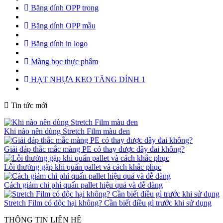
Băng dính OPP trong
Băng dính OPP mầu
Băng dính in logo
Màng bọc thực phẩm
HẠT NHỰA KEO TĂNG DÍNH 1
Tin tức mới
Khi nào nên dùng Stretch Film màu đen
Giải đáp thắc mắc màng PE có thay được dây đai không?
Lỗi thường gặp khi quấn pallet và cách khắc phục
Cách giảm chi phí quấn pallet hiệu quả và dễ dàng
Stretch Film có độc hại không? Cần biết điều gì trước khi sử dụng
THÔNG TIN LIÊN HỆ