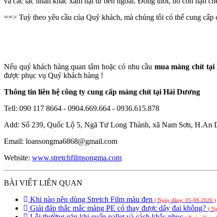
và các tác nhân khác xâm hại từ bên ngoài. Đồng thời, nó còn hạn c
==> Tuỳ theo yêu cầu của Quý khách, mà chúng tôi có thể cung cấp 
Nếu quý khách hàng quan tâm hoặc có nhu cầu
mua màng chít tại
được phục vụ Quý khách hàng !
Thông tin liên hệ công ty cung cấp màng chít tại Hải Dương
Tell: 090 117 8664 - 0904.669.664 - 0936.615.878
Add: Số 239, Quốc Lộ 5, Ngã Tư Long Thành, xã Nam Sơn, H.An 
Email: loansongma6868@gmail.com
Website:
www.stretchfilmsongma.com
BÀI VIẾT LIÊN QUAN
Khi nào nên dùng Stretch Film màu đen
( Ngày đăng: 05-08-2026 )
Giải đáp thắc mắc màng PE có thay được dây đai không?
( N
Lỗi thường gặp khi quấn pallet và cách khắc phục