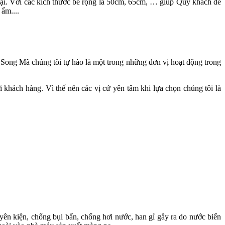
hại. Với các kích thước bề rộng là 50cm, 65cm, … giúp Quý khách dễ
ẩm....
 Song Mã chúng tôi tự hào là một trong những đơn vị hoạt động trong
i khách hàng. Vì thế nên các vị cứ yên tâm khi lựa chọn chúng tôi là
ên kiện, chống bụi bẩn, chống hơi nước, han gỉ gây ra do nước biển