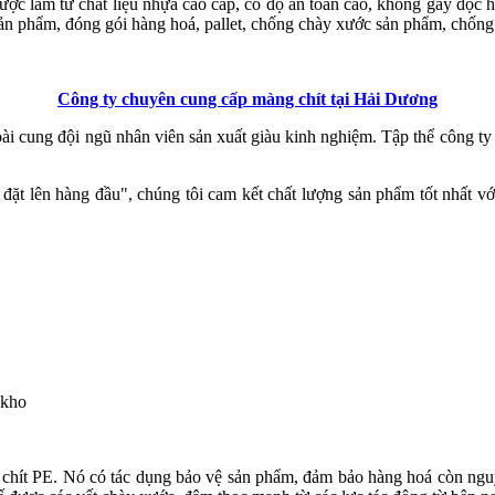
ợc làm từ chất liệu nhựa cao cấp, có độ an toàn cao, không gây độc 
sản phẩm, đóng gói hàng hoá, pallet, chống chày xước sản phẩm, chống 
Công ty chuyên cung cấp màng chít tại Hải Dương
oài cung đội ngũ nhân viên sản xuất giàu kinh nghiệm. Tập thể công ty
đặt lên hàng đầu", chúng tôi cam kết chất lượng sản phẩm tốt nhất vớ
 kho
 chít PE. Nó có tác dụng bảo vệ sản phẩm, đảm bảo hàng hoá còn nguy