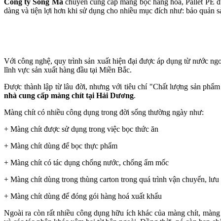
Công ty Song Mã
chuyên cung cấp màng bọc hàng hoá, Pallet PE đư
dàng và tiện lợi hơn khi sử dụng cho nhiều mục đích như: bảo quản 
Với công nghệ, quy trình sản xuất hiện đại được áp dụng từ nước ng
lĩnh vực sản xuất hàng đầu tại Miền Bắc.
Được thành lập từ lâu đời, nhưng với tiêu chí "Chất lượng sản phẩm 
nhà cung cấp màng chít tại Hải Dương
.
Màng chít có nhiều công dụng trong đời sống thường ngày như:
+ Màng chít được sử dụng trong việc bọc thức ăn
+ Màng chít dùng để bọc thực phẩm
+ Màng chít có tác dụng chống nước, chống ẩm mốc
+ Màng chít dùng trong thùng carton trong quá trình vận chuyển, lưu
+ Màng chít dùng để đóng gói hàng hoá xuất khẩu
Ngoài ra còn rất nhiều công dụng hữu ích khác của màng chít, màng