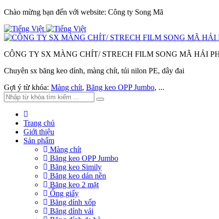
Chào mừng bạn đến với website: Công ty Song Mã
CÔNG TY SX MÀNG CHÍT/ STRECH FILM SONG MÃ HẢI 
Chuyên sx băng keo dính, màng chít, túi nilon PE, dây đai
Gợi ý từ khóa:
Màng chít
,
Băng keo OPP Jumbo
, ...
Trang chủ
Giới thiệu
Sản phẩm
Màng chít
Băng keo OPP Jumbo
Băng keo Simily
Băng keo dán nền
Băng keo 2 mặt
Ống giấy
Băng dính xốp
Băng dính vải