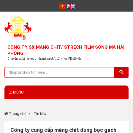
CÔNG TY SX MÀNG CHÍT/ STRECH FILM SONG MÃ HẢI
PHÒNG
Chuyên sx băng keo dính, màng chít, túi nilon PE, dây đai
MENU
Trang chủ
Tin tức
Công ty cung cấp màng chít dùng bọc gạch