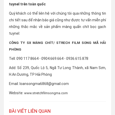
tuynel trên toàn quốc
Quý khách có thể liên hệ với chúng tôi qua những thông tin
chi tiết sau để nhận báo giá cũng như được tư vấn miễn phí
những thắc mắc về sản phẩm màng quấn chít bọc gạch
tuynel:
CÔNG TY SX MÀNG CHÍT/ STRECH FILM SONG MÃ HẢI
PHÒNG
Tell: 090 117 8664 - 0904.669.664 - 0936.615.878
Add: Số 239, Quốc Lộ 5, Ngã Tư Long Thành, xã Nam Sơn,
H.An Dương, TP Hải Phòng
Email: loansongma6868@gmail.com
Website:
www.stretchfilmsongma.com
BÀI VIẾT LIÊN QUAN