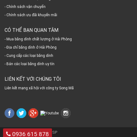
- Chính sách vận chuyển
- Chính sách ưu đãi khuyến mãi
CÓ THỂ BẠN QUAN TÂM
- Mua băng dính chất lượng ở Hải Phòng
- Địa chỉ băng dính ở Hải Phòng
- Cung cấp các loại băng dính
- Bán các loại băng dính uy tín
LIÊN KẾT VỚI CHÚNG TÔI
Liên kết mạng xã hội với công ty Song Mã
2018 @
Thiết kế website MSP
0936 615 878