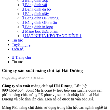
Băng dính xốp
Băng dính vải
Băng dính da bò
Băng dính giấy
Băng dính OPP trong
Băng dính OPP mầu
Băng dính in logo
Màng bọc thực phẩm
HẠT NHỰA KEO TĂNG DÍNH 1
Tin tức
Tuyển dụng
Liên hệ
Trang chủ
Tin tức
Công ty sản xuất màng chít tại Hải Dương
Ngày đăng: 07-06-2019 |
Admin
Công ty sản xuất màng chít tại Hải Dương
. Liên hệ:
0904.669.664. Song Mã là công ty trực tiếp sản xuất ra dòng sản
phẩm màng chít, màng PE phục vụ sản xuất nhập khẩu tại Hải
Dương và các tỉnh lân cận. Liên hệ để được tư vấn báo giá.
Màng PE, màng chít được sử dụng trong hầu hết các ngành nghề từ