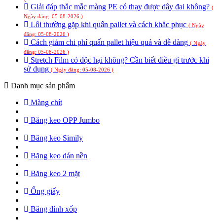
Giải đáp thắc mắc màng PE có thay được dây đai không?
(
Ngày đăng: 05-08-2026 )
Lỗi thường gặp khi quấn pallet và cách khắc phục
( Ngày
đăng: 05-08-2026 )
Cách giảm chi phí quấn pallet hiệu quả và dễ dàng
( Ngày
đăng: 05-08-2026 )
Stretch Film có độc hại không? Cần biết điều gì trước khi
sử dụng
( Ngày đăng: 05-08-2026 )
Danh mục sản phẩm
Màng chít
Băng keo OPP Jumbo
Băng keo Simily
Băng keo dán nền
Băng keo 2 mặt
Ống giấy
Băng dính xốp