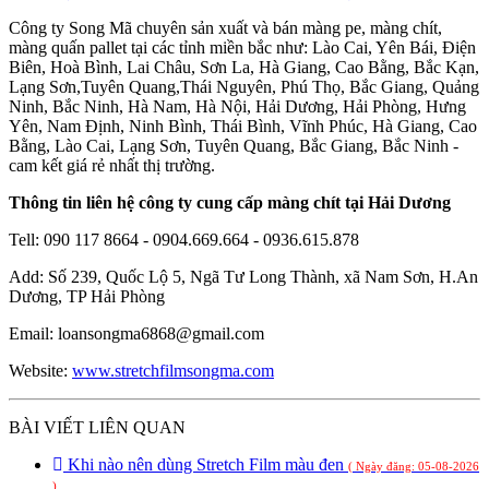
Công ty Song Mã chuyên sản xuất và bán màng pe, màng chít,
màng quấn pallet tại các tỉnh miền bắc như: Lào Cai, Yên Bái, Điện
Biên, Hoà Bình, Lai Châu, Sơn La, Hà Giang, Cao Bằng, Bắc Kạn,
Lạng Sơn,Tuyên Quang,Thái Nguyên, Phú Thọ, Bắc Giang, Quảng
Ninh, Bắc Ninh, Hà Nam, Hà Nội, Hải Dương, Hải Phòng, Hưng
Yên, Nam Định, Ninh Bình, Thái Bình, Vĩnh Phúc, Hà Giang, Cao
Bằng, Lào Cai, Lạng Sơn, Tuyên Quang, Bắc Giang, Bắc Ninh -
cam kết giá rẻ nhất thị trường.
Thông tin liên hệ công ty cung cấp màng chít tại Hải Dương
Tell: 090 117 8664 - 0904.669.664 - 0936.615.878
Add: Số 239, Quốc Lộ 5, Ngã Tư Long Thành, xã Nam Sơn, H.An
Dương, TP Hải Phòng
Email: loansongma6868@gmail.com
Website:
www.stretchfilmsongma.com
BÀI VIẾT LIÊN QUAN
Khi nào nên dùng Stretch Film màu đen
( Ngày đăng: 05-08-2026
)