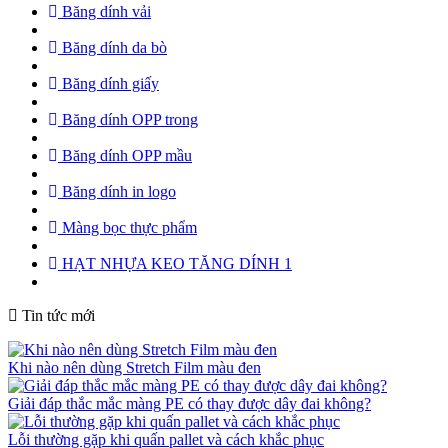
Băng dính vải
Băng dính da bò
Băng dính giấy
Băng dính OPP trong
Băng dính OPP mầu
Băng dính in logo
Màng bọc thực phẩm
HẠT NHỰA KEO TĂNG DÍNH 1
Tin tức mới
Khi nào nên dùng Stretch Film màu đen
Giải đáp thắc mắc màng PE có thay được dây đai không?
Lỗi thường gặp khi quấn pallet và cách khắc phục