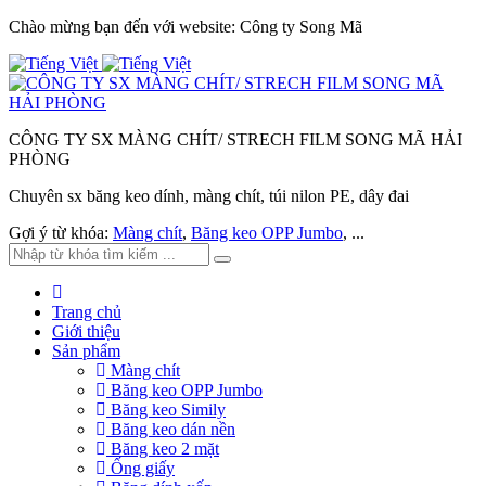
Chào mừng bạn đến với website: Công ty Song Mã
CÔNG TY SX MÀNG CHÍT/ STRECH FILM SONG MÃ HẢI
PHÒNG
Chuyên sx băng keo dính, màng chít, túi nilon PE, dây đai
Gợi ý từ khóa:
Màng chít
,
Băng keo OPP Jumbo
, ...
Trang chủ
Giới thiệu
Sản phẩm
Màng chít
Băng keo OPP Jumbo
Băng keo Simily
Băng keo dán nền
Băng keo 2 mặt
Ống giấy