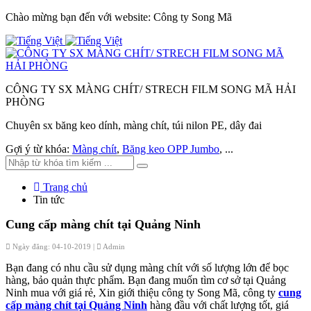
Chào mừng bạn đến với website: Công ty Song Mã
CÔNG TY SX MÀNG CHÍT/ STRECH FILM SONG MÃ HẢI
PHÒNG
Chuyên sx băng keo dính, màng chít, túi nilon PE, dây đai
Gợi ý từ khóa:
Màng chít
,
Băng keo OPP Jumbo
, ...
Trang chủ
Tin tức
Cung cấp màng chít tại Quảng Ninh
Ngày đăng: 04-10-2019 |
Admin
Bạn đang có nhu cầu sử dụng màng chít với số lượng lớn để bọc
hàng, bảo quản thực phẩm. Bạn đang muốn tìm cơ sở tại Quảng
Ninh mua với giá rẻ, Xin giới thiệu công ty Song Mã, công ty
cung
cấp màng chít tại Quảng Ninh
hàng đầu với chất lượng tốt, giá