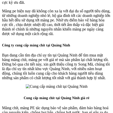
cực kỳ ưu đãi.
Màng pe hiện nay đã không còn xa lạ với đại đa số người tiêu dùng,
từ những doanh nghiệp nhỏ lẻ, hộ gia đình tới các doanh nghiệp lớn
hầu hết đều sử dụng tới màng pe. Nhờ ưu điểm bảo vệ hàng hóa
cực tốt , chịu được nhiệt độ cao, thời tiết ẩm thấp và đặc biệt giá
thành rẻ chính là những nguyên nhân khiến màng pe ngày càng
được sử dụng một cách rộng rãi.
Công ty cung cấp màng chít tại Quảng Ninh
Bạn đang cần tìm địa chỉ uy tín tại Quảng Ninh để tìm mua mặt
hàng màng chít, màng pe với giá rẻ mà sản phẩm lại chất lượng tốt.
Đừng bỏ qua chi tiết này, xin giới thiệu công ty Song Mã, chúng tôi
là địa chỉ uy tín nhất khu vực Quảng Ninh, với nhiều năm hoạt
động, chúng tôi luôn cung cấp cho khách hàng người tiêu dùng
những sản phẩm có chất lượng tốt nhất với giá thành hợp lý nhất.
Cung cấp màng chít tại Quảng Ninh giá rẻ
Màng chít, màng PE tác dụng bảo vệ sản phẩm, đảm bảo hàng hoá
còn nguyên kiện, chống bụi bẩn, chống hơi nước, han gỉ gây ra do