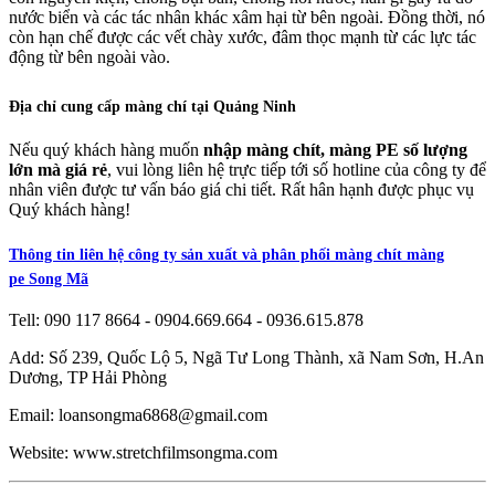
nước biển và các tác nhân khác xâm hại từ bên ngoài. Đồng thời, nó
còn hạn chế được các vết chày xước, đâm thọc mạnh từ các lực tác
động từ bên ngoài vào.
Địa chỉ cung cấp màng chí tại Quảng Ninh
Nếu quý khách hàng muốn
nhập màng chít, màng PE số lượng
lớn mà giá rẻ
, vui lòng liên hệ trực tiếp tới số hotline của công ty để
nhân viên được tư vấn báo giá chi tiết. Rất hân hạnh được phục vụ
Quý khách hàng!
Thông tin liên hệ công ty sản xuất và phân phối màng chít màng
pe Song Mã
Tell: 090 117 8664 - 0904.669.664 - 0936.615.878
Add: Số 239, Quốc Lộ 5, Ngã Tư Long Thành, xã Nam Sơn, H.An
Dương, TP Hải Phòng
Email: loansongma6868@gmail.com
Website: www.stretchfilmsongma.com