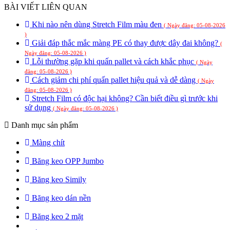
BÀI VIẾT LIÊN QUAN
Khi nào nên dùng Stretch Film màu đen
( Ngày đăng: 05-08-2026
)
Giải đáp thắc mắc màng PE có thay được dây đai không?
(
Ngày đăng: 05-08-2026 )
Lỗi thường gặp khi quấn pallet và cách khắc phục
( Ngày
đăng: 05-08-2026 )
Cách giảm chi phí quấn pallet hiệu quả và dễ dàng
( Ngày
đăng: 05-08-2026 )
Stretch Film có độc hại không? Cần biết điều gì trước khi
sử dụng
( Ngày đăng: 05-08-2026 )
Danh mục sản phẩm
Màng chít
Băng keo OPP Jumbo
Băng keo Simily
Băng keo dán nền
Băng keo 2 mặt