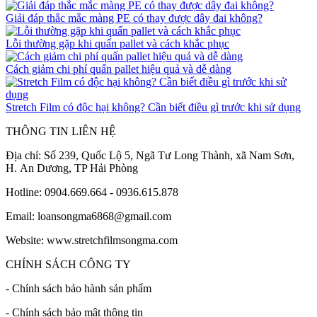
Giải đáp thắc mắc màng PE có thay được dây đai không?
Lỗi thường gặp khi quấn pallet và cách khắc phục
Cách giảm chi phí quấn pallet hiệu quả và dễ dàng
Stretch Film có độc hại không? Cần biết điều gì trước khi sử dụng
THÔNG TIN LIÊN HỆ
Địa chỉ: Số 239, Quốc Lộ 5, Ngã Tư Long Thành, xã Nam Sơn,
H. An Dương, TP Hải Phòng
Hotline: 0904.669.664 - 0936.615.878
Email: loansongma6868@gmail.com
Website: www.stretchfilmsongma.com
CHÍNH SÁCH CÔNG TY
- Chính sách bảo hành sản phẩm
- Chính sách bảo mật thông tin