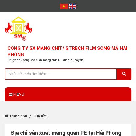
CÔNG TY SX MÀNG CHÍT/ STRECH FILM SONG MÃ HẢI
PHÒNG
Chuyên sx băng keo dính, màng chít, túi nilon PE, dây đai
MENU
Trang chủ
Tin tức
Địa chỉ sản xuất màng quấn PE tại Hải Phòng