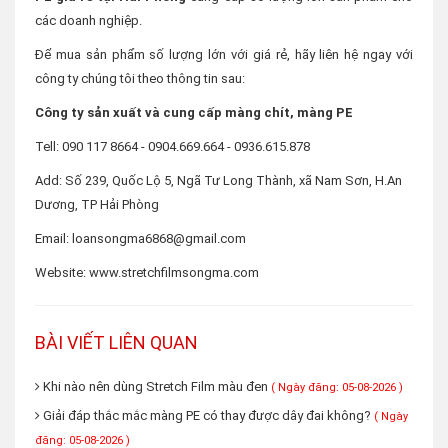
các doanh nghiệp.
Để mua sản phẩm số lượng lớn với giá rẻ, hãy liên hệ ngay với
công ty chúng tôi theo thông tin sau:
Công ty sản xuất và cung cấp màng chít, màng PE
Tell: 090 117 8664 - 0904.669.664 - 0936.615.878
Add: Số 239, Quốc Lộ 5, Ngã Tư Long Thành, xã Nam Sơn, H.An
Dương, TP Hải Phòng
Email: loansongma6868@gmail.com
Website: www.stretchfilmsongma.com
BÀI VIẾT LIÊN QUAN
Khi nào nên dùng Stretch Film màu đen
( Ngày đăng: 05-08-2026 )
Giải đáp thắc mắc màng PE có thay được dây đai không?
( Ngày
đăng: 05-08-2026 )