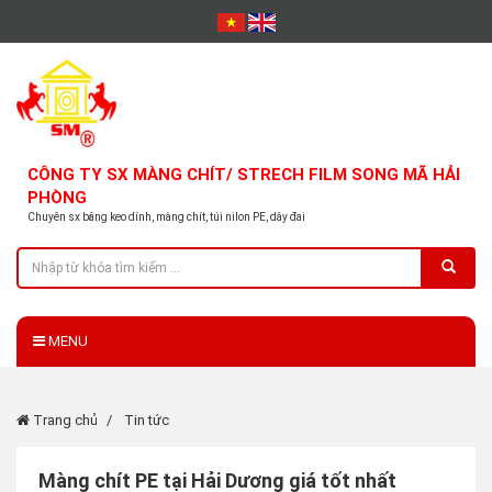
CÔNG TY SX MÀNG CHÍT/ STRECH FILM SONG MÃ HẢI
PHÒNG
Chuyên sx băng keo dính, màng chít, túi nilon PE, dây đai
MENU
Trang chủ
Tin tức
Màng chít PE tại Hải Dương giá tốt nhất