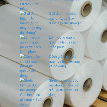
Giải đáp thắc mắc
màng PE có thay
được dây đai không?
Lỗi thường gặp khi
quấn pallet và cách
khắc phục
Cách giảm chi phí
quấn pallet hiệu quả
và dễ dàng
Stretch Film có độc
hại không? Cần biết
điều gì trước khi sử
dụng