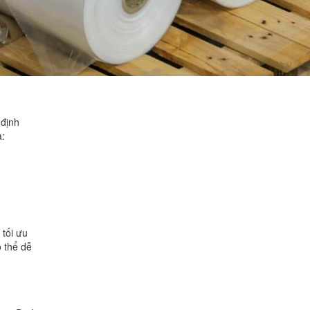
 định
à:
tối ưu
ó thể dễ