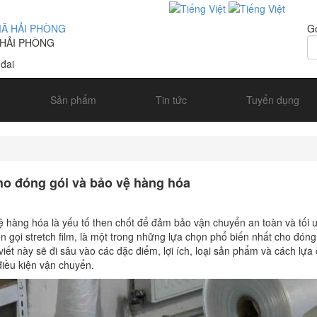
Gợ
 HẢI PHÒNG
 đai
Sản phẩm
Tin tức
Tuyển dụng
cho đóng gói và bảo vệ hàng hóa
ệ hàng hóa là yếu tố then chốt để đảm bảo vận chuyển an toàn và tối ư
n gọi stretch film, là một trong những lựa chọn phổ biến nhất cho đóng
ài viết này sẽ đi sâu vào các đặc điểm, lợi ích, loại sản phẩm và cách lựa
iều kiện vận chuyển.