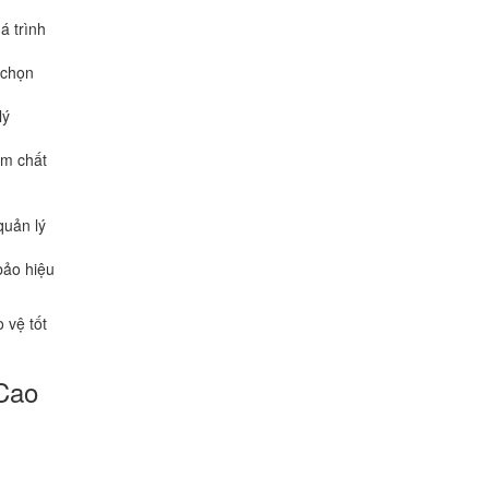
á trình
 chọn
lý
êm chất
quản lý
bảo hiệu
 vệ tốt