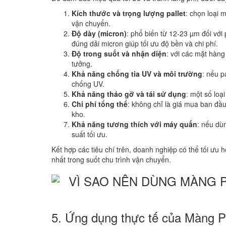
Kích thước và trọng lượng pallet
: chọn loại 
vận chuyển.
Độ dày (micron)
: phổ biến từ 12-23 µm đối với
đúng dải micron giúp tối ưu độ bền và chi phí.
Độ trong suốt và nhận diện
: với các mặt hàng
tưởng.
Khả năng chống tia UV và môi trường
: nếu p
chống UV.
Khả năng tháo gỡ và tái sử dụng
: một số loạ
Chi phí tổng thể
: không chỉ là giá mua ban đầu
kho.
Khả năng tương thích với máy quấn
: nếu dù
suất tối ưu.
Kết hợp các tiêu chí trên, doanh nghiệp có thể tối ưu
nhất trong suốt chu trình vận chuyển.
5. Ứng dụng thực tế của Màng P