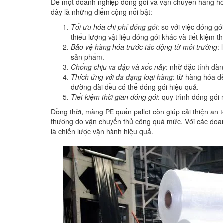
Để một doanh nghiệp đóng gói và vận chuyển hàng hóa h
đây là những điểm cộng nổi bật:
Tối ưu hóa chi phí đóng gói
: so với việc đóng g
thiểu lượng vật liệu đóng gói khác và tiết kiệm th
Bảo vệ hàng hóa trước tác động từ môi trường
:
sản phẩm.
Chống chịu va đập và xốc nảy
: nhờ đặc tính đàn
Thích ứng với đa dạng loại hàng
: từ hàng hóa 
đường dài đều có thể đóng gói hiệu quả.
Tiết kiệm thời gian đóng gói
: quy trình đóng gói
Đồng thời, màng PE quấn pallet còn giúp cải thiện an 
thương do vận chuyển thủ công quá mức. Với các doan
là chiến lược vận hành hiệu quả.