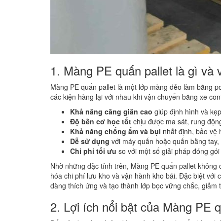
1. Màng PE quấn pallet là gì và 
Màng PE quấn pallet là một lớp màng dẻo làm bằng po
các kiện hàng lại với nhau khi vận chuyển bằng xe cont
Khả năng căng giãn cao
giúp định hình và kẹ
Độ bền cơ học tốt
chịu được ma sát, rung động
Khả năng chống ẩm và bụi
nhất định, bảo vệ h
Dễ sử dụng
với máy quấn hoặc quấn bằng tay, t
Chi phí tối ưu
so với một số giải pháp đóng gói 
Nhờ những đặc tính trên, Màng PE quấn pallet không 
hóa chi phí lưu kho và vận hành kho bãi. Đặc biệt với
dàng thích ứng và tạo thành lớp bọc vững chắc, giảm th
2. Lợi ích nổi bật của Màng PE q