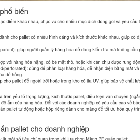
 phổ biến
i đặc điểm khác nhau, phục vụ cho nhiều mục đích đóng gói và yêu cầu 
 dành cho pallet có nhiều hình dáng và kích thước khác nhau, giúp cố đ
nsparent): giúp người quản lý hàng hóa dễ dàng kiểm tra mà không cần
ợp với hàng hóa nặng, có bề mặt thô, hoặc khi cần chịu được rung độ
ed/perforated): dùng để phân loại hàng hóa, dễ nhận diện bằng mắt và
óa dễ hỏng.
 cho pallet để ngoài trời hoặc trong kho có tia UV, giúp bảo vệ chất l
 trên yếu tố trọng lượng, kích thước pallet, điều kiện vận chuyển (ngắ
và độ ẩm của hàng hóa. Đối với các doanh nghiệp có yêu cầu cao về bả
n pallet tự động hoặc hộp riêng dành cho màng để tối ưu hóa quy trì
ấn pallet cho doanh nghiệp
y là một số tiêu chí quan trọng khi lựa chọn Màng PE quấn pallet: