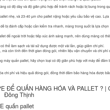
màng có độ dày và độ giãn phù hợp để tránh rách hoặc bị bung trong qu
 pallet nhẹ, và 23-40 µm cho pallet nặng hoặc yêu cầu bảo vệ cao. Lựa
 dễ bị đánh cắp hoặc cần kiểm tra nhanh, màng trong suốt là lựa chọn 
allet để ngoài trời hoặc tiếp xúc ánh sáng mạnh, nên dùng màng có th
i có thể làm sạch và tái sử dụng được một vài lần, giúp giảm chi phí.
, mà còn tính đến thời gian đóng gói, nhiên liệu vận chuyển và chi phí 
ng máy quấn pallet, hãy chọn loại có độ giãn phù hợp với máy để đảm 
 hóa chi phí và hiệu quả đóng gói, đồng thời đảm bảo hàng hóa được bảo
E quấn pallet