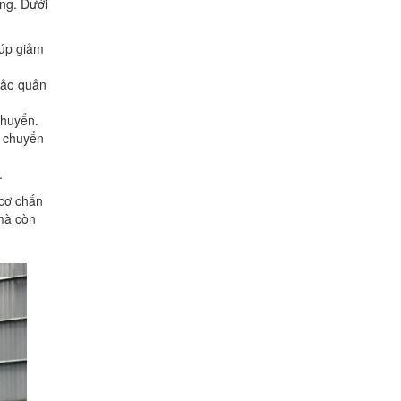
ọng. Dưới
iúp giảm
 bảo quản
chuyển.
n chuyển
.
 cơ chấn
mà còn