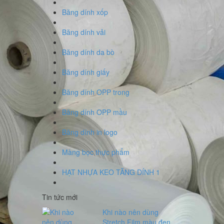
Băng dính xốp
Băng dính vải
Băng dính da bò
Băng dính giấy
Băng dính OPP trong
Băng dính OPP mầu
Băng dính in logo
Màng bọc thực phẩm
HẠT NHỰA KEO TĂNG DÍNH 1
Tin tức mới
Khi nào nên dùng
Stretch Film màu đen