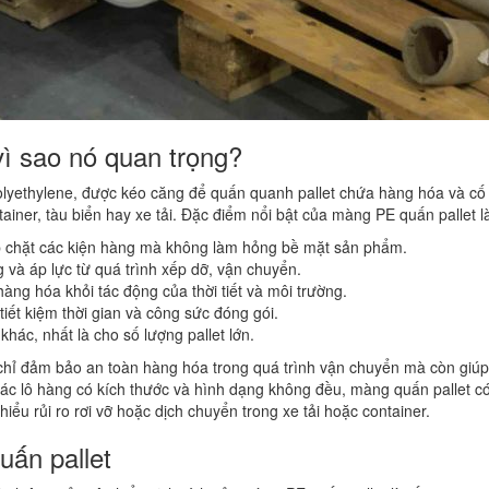
vì sao nó quan trọng?
lyethylene, được kéo căng để quấn quanh pallet chứa hàng hóa và cố
ainer, tàu biển hay xe tải. Đặc điểm nổi bật của màng PE quấn pallet l
p chặt các kiện hàng mà không làm hỏng bề mặt sản phẩm.
 và áp lực từ quá trình xếp dỡ, vận chuyển.
àng hóa khỏi tác động của thời tiết và môi trường.
iết kiệm thời gian và công sức đóng gói.
khác, nhất là cho số lượng pallet lớn.
chỉ đảm bảo an toàn hàng hóa trong quá trình vận chuyển mà còn giúp 
 các lô hàng có kích thước và hình dạng không đều, màng quấn pallet c
iểu rủi ro rơi vỡ hoặc dịch chuyển trong xe tải hoặc container.
uấn pallet