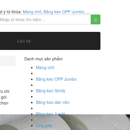
i ý từ khóa:
Màng chít
,
Băng keo OPP Jumbo
, ...
Liên hệ
Danh mục sản phẩm
Màng chít
Băng keo OPP Jumbo
Băng keo Simily
u chi
 gói
Băng keo dán nền
 chọn
Băng keo 2 mặt
Ống giấy