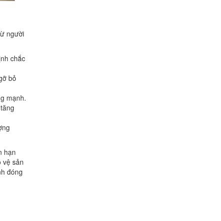
từ người
ịnh chắc
 gỡ bỏ
ng mạnh.
 tăng
ượng
n hạn
o vệ sản
nh đóng