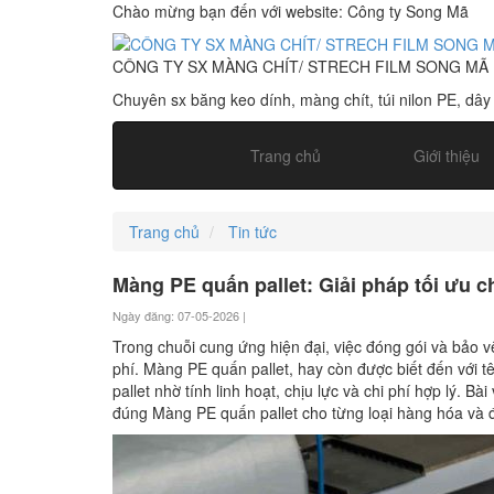
Chào mừng bạn đến với website: Công ty Song Mã
CÔNG TY SX MÀNG CHÍT/ STRECH FILM SONG MÃ
Chuyên sx băng keo dính, màng chít, túi nilon PE, dây
Trang chủ
Giới thiệu
Trang chủ
Tin tức
Màng PE quấn pallet: Giải pháp tối ưu 
Ngày đăng: 07-05-2026 |
Trong chuỗi cung ứng hiện đại, việc đóng gói và bảo v
phí. Màng PE quấn pallet, hay còn được biết đến với tê
pallet nhờ tính linh hoạt, chịu lực và chi phí hợp lý. B
đúng Màng PE quấn pallet cho từng loại hàng hóa và đ