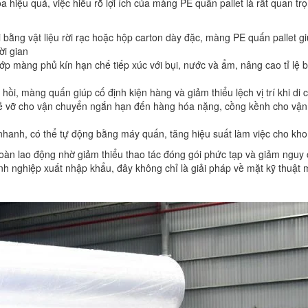
iệu quả, việc hiểu rõ lợi ích của màng PE quấn pallet là rất quan tr
ói bằng vật liệu rời rạc hoặc hộp carton dày đặc, màng PE quấn pallet g
ời gian
 lớp màng phủ kín hạn chế tiếp xúc với bụi, nước và ẩm, nâng cao tỉ lệ
 hồi, màng quấn giúp cố định kiện hàng và giảm thiểu lệch vị trí khi di 
dễ vỡ cho vận chuyển ngắn hạn đến hàng hóa nặng, cồng kềnh cho vậ
 nhanh, có thể tự động bằng máy quấn, tăng hiệu suất làm việc cho kho
toàn lao động nhờ giảm thiểu thao tác đóng gói phức tạp và giảm nguy
h nghiệp xuất nhập khẩu, đây không chỉ là giải pháp về mặt kỹ thuật 