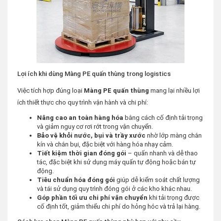
Lợi ích khi dùng Màng PE quấn thùng trong logistics
Việc tích hợp đúng loại
Màng PE quấn thùng
mang lại nhiều lợi
ích thiết thực cho quy trình vận hành và chi phí:
Nâng cao an toàn hàng hóa
bằng cách cố định tải trọng
và giảm nguy cơ rơi rớt trong vận chuyển.
Bảo vệ khỏi nước, bụi và trầy xước
nhờ lớp màng chắn
kín và chắn bụi, đặc biệt với hàng hóa nhạy cảm.
Tiết kiệm thời gian đóng gói
– quấn nhanh và dễ thao
tác, đặc biệt khi sử dụng máy quấn tự động hoặc bán tự
động.
Tiêu chuẩn hóa đóng gói
giúp dễ kiểm soát chất lượng
và tái sử dụng quy trình đóng gói ở các kho khác nhau.
Góp phần tối ưu chi phí vận chuyển
khi tải trọng được
cố định tốt, giảm thiểu chi phí do hỏng hóc và trả lại hàng.