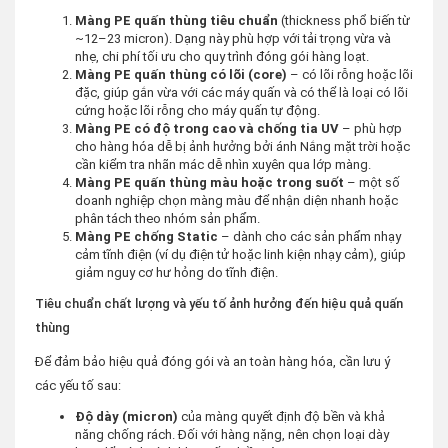
Màng PE quấn thùng tiêu chuẩn
(thickness phổ biến từ
~12–23 micron). Dạng này phù hợp với tải trọng vừa và
nhẹ, chi phí tối ưu cho quy trình đóng gói hàng loạt.
Màng PE quấn thùng có lõi (core)
– có lõi rỗng hoặc lõi
đặc, giúp gắn vừa với các máy quấn và có thể là loại có lõi
cứng hoặc lõi rỗng cho máy quấn tự động.
Màng PE có độ trong cao và chống tia UV
– phù hợp
cho hàng hóa dễ bị ảnh hưởng bởi ánh Nắng mặt trời hoặc
cần kiểm tra nhãn mác dễ nhìn xuyên qua lớp màng.
Màng PE quấn thùng màu hoặc trong suốt
– một số
doanh nghiệp chọn màng màu để nhận diện nhanh hoặc
phân tách theo nhóm sản phẩm.
Màng PE chống Static
– dành cho các sản phẩm nhạy
cảm tĩnh điện (ví dụ điện tử hoặc linh kiện nhạy cảm), giúp
giảm nguy cơ hư hỏng do tĩnh điện.
Tiêu chuẩn chất lượng và yếu tố ảnh hưởng đến hiệu quả quấn
thùng
Để đảm bảo hiệu quả đóng gói và an toàn hàng hóa, cần lưu ý
các yếu tố sau:
Độ dày (micron)
của màng quyết định độ bền và khả
năng chống rách. Đối với hàng nặng, nên chọn loại dày