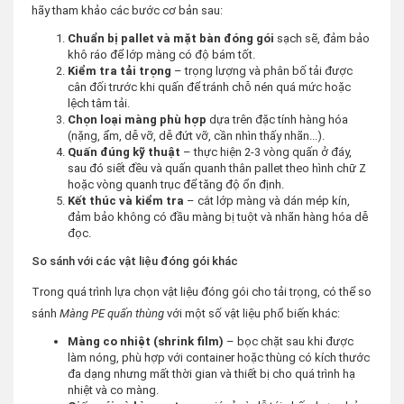
hãy tham khảo các bước cơ bản sau:
Chuẩn bị pallet và mặt bàn đóng gói
sạch sẽ, đảm bảo
khô ráo để lớp màng có độ bám tốt.
Kiểm tra tải trọng
– trọng lượng và phân bố tải được
cân đối trước khi quấn để tránh chỗ nén quá mức hoặc
lệch tâm tải.
Chọn loại màng phù hợp
dựa trên đặc tính hàng hóa
(nặng, ẩm, dễ vỡ, dễ đứt vỡ, cần nhìn thấy nhãn...).
Quấn đúng kỹ thuật
– thực hiện 2-3 vòng quấn ở đáy,
sau đó siết đều và quấn quanh thân pallet theo hình chữ Z
hoặc vòng quanh trục để tăng độ ổn định.
Kết thúc và kiểm tra
– cắt lớp màng và dán mép kín,
đảm bảo không có đầu màng bị tuột và nhãn hàng hóa dễ
đọc.
So sánh với các vật liệu đóng gói khác
Trong quá trình lựa chọn vật liệu đóng gói cho tải trọng, có thể so
sánh
Màng PE quấn thùng
với một số vật liệu phổ biến khác:
Màng co nhiệt (shrink film)
– bọc chặt sau khi được
làm nóng, phù hợp với container hoặc thùng có kích thước
đa dạng nhưng mất thời gian và thiết bị cho quá trình hạ
nhiệt và co màng.