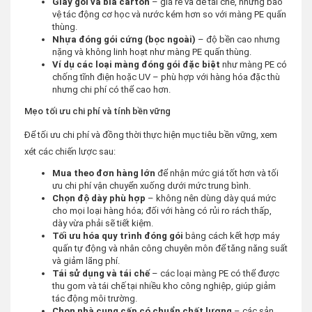
Giấy gói và bìa carton
– giá rẻ và dễ tái chế, nhưng bảo
vệ tác động cơ học và nước kém hơn so với màng PE quấn
thùng.
Nhựa đóng gói cứng (bọc ngoài)
– độ bền cao nhưng
nặng và không linh hoạt như màng PE quấn thùng.
Ví dụ các loại màng đóng gói đặc biệt
như màng PE có
chống tĩnh điện hoặc UV – phù hợp với hàng hóa đặc thù
nhưng chi phí có thể cao hơn.
Mẹo tối ưu chi phí và tính bền vững
Để tối ưu chi phí và đồng thời thực hiện mục tiêu bền vững, xem
xét các chiến lược sau:
Mua theo đơn hàng lớn
để nhận mức giá tốt hơn và tối
ưu chi phí vận chuyển xuống dưới mức trung bình.
Chọn độ dày phù hợp
– không nên dùng dày quá mức
cho mọi loại hàng hóa; đối với hàng có rủi ro rách thấp,
dày vừa phải sẽ tiết kiệm.
Tối ưu hóa quy trình đóng gói
bằng cách kết hợp máy
quấn tự động và nhân công chuyên môn để tăng năng suất
và giảm lãng phí.
Tái sử dụng và tái chế
– các loại màng PE có thể được
thu gom và tái chế tại nhiều kho công nghiệp, giúp giảm
tác động môi trường.
Chọn nhà cung cấp có chuẩn chất lượng
– các sản