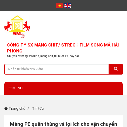
CÔNG TY SX MÀNG CHÍT/ STRECH FILM SONG MÃ HẢI
PHÒNG
Chuyên sx băng keo dính, màng chít, túi nilon PE, dây đai
MENU
Trang chủ
Tin tức
Màng PE quấn thùng và lợi ích cho vận chuyển