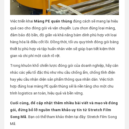
Việc triển khai
Màng PE quấn thùng
đúng cách sẽ mang lại hiệu
quả cao cho đóng gói và vận chuyển. Lựa chọn đúng loại màng,
đảm bảo độ bền, độ giãn và khả năng bám dính phù hợp với loại
hàng hóa là điều cốt lõi. Đồng thời, tối ưu quy trình đóng gói bằng
thiết bị phù hợp và tập huấn nhân viên sẽ giúp bạn tiết kiệm thời
gian và chi phí một cách rõ rệt.
Trong khuôn khổ chiến lược đóng gói của doanh nghiệp, hãy cân
nhắc các yếu tố đặc thù như nhu cầu chống ẩm, chống tĩnh điện
hay yêu cầu nhận diện sản phẩm thông qua nhãn dán. Việc tích
hợp đúng loại màng PE quấn thùng sẽ là nền tảng cho một chu
trình logistics an toàn, hiệu quả và bền vững.
Cuối cùng, để cập nhật thêm nhiều bài viết và mẹo về đóng
gói, đừng bỏ lỡ nguồn tham khảo uy tín từ Stretch Film
Song Mã.
Bạn có thể tham khảo thêm tại đây:
Stretch Film Song
Mã
.