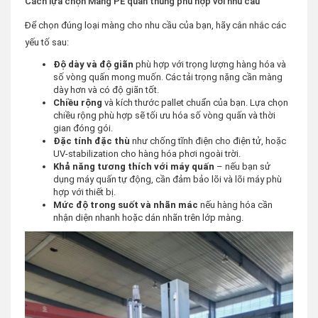
Cách lựa chọn Màng PE quấn thùng phù hợp với nhu cầu
Để chọn đúng loại màng cho nhu cầu của bạn, hãy cân nhắc các
yếu tố sau:
Độ dày và độ giãn
phù hợp với trọng lượng hàng hóa và
số vòng quấn mong muốn. Các tải trọng nặng cần màng
dày hơn và có độ giãn tốt.
Chiều rộng
và kích thước pallet chuẩn của bạn. Lựa chọn
chiều rộng phù hợp sẽ tối ưu hóa số vòng quấn và thời
gian đóng gói.
Đặc tính đặc thù
như chống tĩnh điện cho điện tử, hoặc
UV-stabilization cho hàng hóa phơi ngoài trời.
Khả năng tương thích với máy quấn
– nếu bạn sử
dụng máy quấn tự động, cần đảm bảo lõi và lõi máy phù
hợp với thiết bị.
Mức độ trong suốt và nhãn mác
nếu hàng hóa cần
nhận diện nhanh hoặc dán nhãn trên lớp màng.