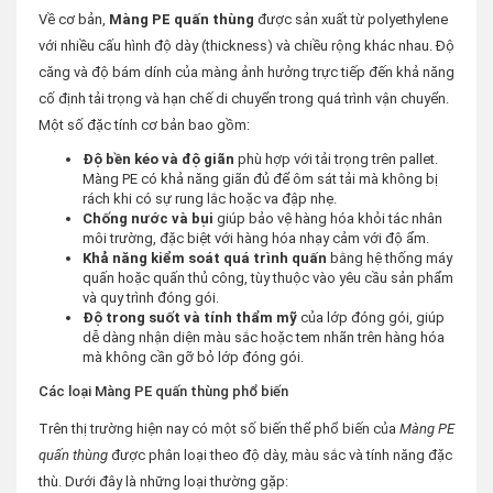
Về cơ bản,
Màng PE quấn thùng
được sản xuất từ polyethylene
với nhiều cấu hình độ dày (thickness) và chiều rộng khác nhau. Độ
căng và độ bám dính của màng ảnh hưởng trực tiếp đến khả năng
cố định tải trọng và hạn chế di chuyển trong quá trình vận chuyển.
Một số đặc tính cơ bản bao gồm:
Độ bền kéo và độ giãn
phù hợp với tải trọng trên pallet.
Màng PE có khả năng giãn đủ để ôm sát tải mà không bị
rách khi có sự rung lắc hoặc va đập nhẹ.
Chống nước và bụi
giúp bảo vệ hàng hóa khỏi tác nhân
môi trường, đặc biệt với hàng hóa nhạy cảm với độ ẩm.
Khả năng kiểm soát quá trình quấn
bằng hệ thống máy
quấn hoặc quấn thủ công, tùy thuộc vào yêu cầu sản phẩm
và quy trình đóng gói.
Độ trong suốt và tính thẩm mỹ
của lớp đóng gói, giúp
dễ dàng nhận diện màu sắc hoặc tem nhãn trên hàng hóa
mà không cần gỡ bỏ lớp đóng gói.
Các loại Màng PE quấn thùng phổ biến
Trên thị trường hiện nay có một số biến thể phổ biến của
Màng PE
quấn thùng
được phân loại theo độ dày, màu sắc và tính năng đặc
thù. Dưới đây là những loại thường gặp: