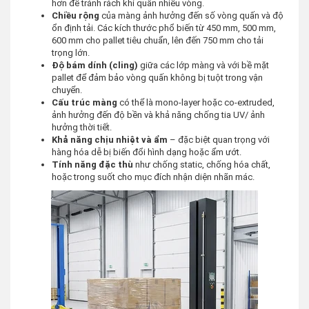
hơn để tránh rách khi quấn nhiều vòng.
Chiều rộng
của màng ảnh hưởng đến số vòng quấn và độ
ổn định tải. Các kích thước phổ biến từ 450 mm, 500 mm,
600 mm cho pallet tiêu chuẩn, lên đến 750 mm cho tải
trọng lớn.
Độ bám dính (cling)
giữa các lớp màng và với bề mặt
pallet để đảm bảo vòng quấn không bị tuột trong vận
chuyển.
Cấu trúc màng
có thể là mono-layer hoặc co-extruded,
ảnh hưởng đến độ bền và khả năng chống tia UV/ ảnh
hưởng thời tiết.
Khả năng chịu nhiệt và ẩm
– đặc biệt quan trọng với
hàng hóa dễ bị biến đổi hình dạng hoặc ẩm ướt.
Tính năng đặc thù
như chống static, chống hóa chất,
hoặc trong suốt cho mục đích nhận diện nhãn mác.