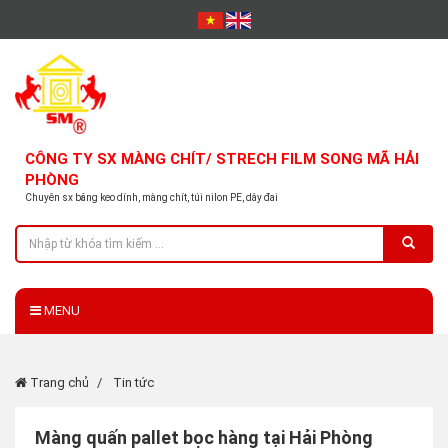
CÔNG TY SX MÀNG CHÍT/ STRECH FILM SONG MÃ HẢI
PHÒNG
Chuyên sx băng keo dính, màng chít, túi nilon PE, dây đai
MENU
Trang chủ
Tin tức
Màng quấn pallet bọc hàng tại Hải Phòng