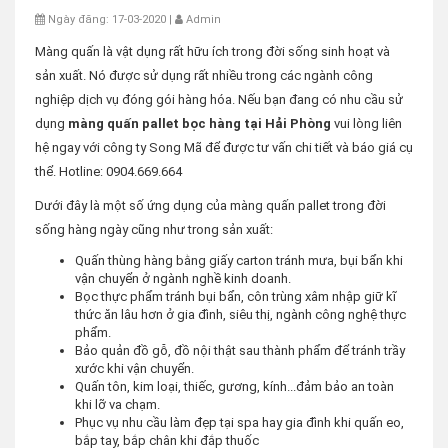
Ngày đăng: 17-03-2020 |
Admin
Màng quấn là vật dụng rất hữu ích trong đời sống sinh hoạt và
sản xuất. Nó được sử dụng rất nhiều trong các ngành công
nghiệp dịch vụ đóng gói hàng hóa. Nếu bạn đang có nhu cầu sử
dụng
màng quấn pallet bọc hàng tại Hải Phòng
vui lòng liên
hệ ngay với công ty Song Mã để được tư vấn chi tiết và báo giá cụ
thể. Hotline: 0904.669.664
Dưới đây là một số ứng dụng của màng quấn pallet trong đời
sống hàng ngày cũng như trong sản xuất:
Quấn thùng hàng bằng giấy carton tránh mưa, bụi bẩn khi
vận chuyển ở ngành nghề kinh doanh.
Bọc thực phẩm tránh bụi bẩn, côn trùng xâm nhập giữ kĩ
thức ăn lâu hơn ở gia đình, siêu thị, ngành công nghệ thực
phẩm.
Bảo quản đồ gỗ, đồ nội thật sau thành phẩm để tránh trầy
xước khi vận chuyển.
Quấn tôn, kim loại, thiếc, gương, kính...đảm bảo an toàn
khi lỡ va chạm.
Phục vụ nhu cầu làm đẹp tại spa hay gia đình khi quấn eo,
bắp tay, bắp chân khi đắp thuốc