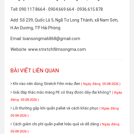
Tell: 090 117 8664 - 0904.669.664 - 0936.615.878
Add: Số 239, Quốc Lộ 5, Ngã Tư Long Thành, xã Nam Sơn,
H.An Dương, TP Hải Phòng
Email: loansongma6868@gmail.com
Website: www.stretchfilmsongma.com
BÀI VIẾT LIÊN QUAN
Khi nào nên dùng Stretch Film màu đen
( Ngày đăng: 05-08-2026 )
Giải đáp thắc mắc màng PE có thay được dây đai không?
( Ngày
đăng: 05-08-2026 )
Lỗi thường gặp khi quấn pallet và cách khắc phục
( Ngày đăng:
05-08-2026 )
Cách giảm chi phí quấn pallet hiệu quả và dễ dàng
( Ngày đăng:
05-08-2026 )