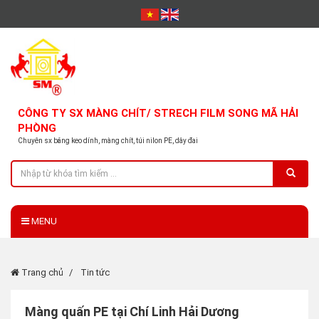
CÔNG TY SX MÀNG CHÍT/ STRECH FILM SONG MÃ HẢI
PHÒNG
Chuyên sx băng keo dính, màng chít, túi nilon PE, dây đai
MENU
Trang chủ
Tin tức
Màng quấn PE tại Chí Linh Hải Dương