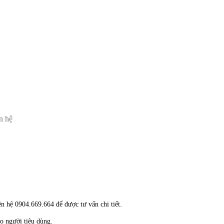
n hệ
ên hệ 0904.669.664 để được tư vấn chi tiết.
ho người tiêu dùng.