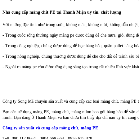
Nhà cung cấp màng chít PE tại Thanh Miện uy tín, chất lượng
Với những đặc tính như trong suốt, không mầu, không mùi, không dẫn nhiệt,
- Trong cuộc sống thường ngày màng pe được dùng để che mưa, gió, dùng để
- Trong công nghiệp, chúng được dùng để bọc hàng hóa, quấn pallet hàng hó
- Trong nông nghiệp, chúng thường được dùng để che cho đất để tránh sâu bệ
- Ngoài ra màng pe còn được ứng dụng sáng tạo trong rất nhiều lĩnh vực kh
Công ty Song Mã chuyên sản xuất và cung cấp các loại màng chít, màng PE t
Bạn cần sử dụng màng PE, màng chít, màng nilon bao gói hàng hóa để vận ch
mình. Bạn đang ở Thanh Miện và bạn chưa tìm thấy địa chỉ nào uy tín cung c
Công ty sản xuất và cung cấp màng chít, màng PE
Tell: 090 117 8664 - 0904.669.664 - 0936.615.878