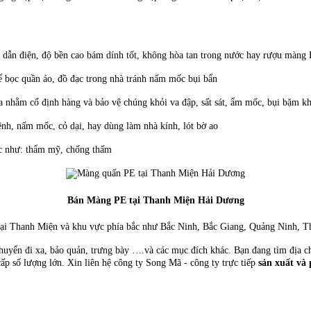
 dẫn điện, độ bền cao bám dính tốt, không hòa tan trong nước hay rượu màng 
 bọc quần áo, đồ đạc trong nhà tránh nấm mốc bụi bẩn
a nhằm cố định hàng và bảo vệ chúng khỏi va đập, sất sát, ẩm mốc, bụi bặm k
nh, nấm mốc, cỏ dại, hay dùng làm nhà kính, lót bờ ao
ác như: thẩm mỹ, chống thấm
Bán Màng PE tại Thanh Miện Hải Dương
ại Thanh Miện và khu vực phía bắc như Bắc Ninh, Bắc Giang, Quảng Ninh, Thái
uyển đi xa, bảo quản, trưng bày ….và các mục đích khác. Bạn đang tìm địa ch
ấp số lượng lớn. Xin liên hệ công ty Song Mã - công ty trực tiếp
sản xuất và