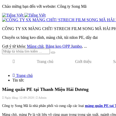
Chào mừng bạn đến với website: Công ty Song Mã
CÔNG TY SX MÀNG CHÍT/ STRECH FILM SONG MÃ HẢI 
Chuyên sx băng keo dính, màng chít, túi nilon PE, dây đai
Gợi ý từ khóa:
Màng chít
,
Băng keo OPP Jumbo
, ...
Trang chủ
Giới thiệu
S
Trang chủ
Tin tức
Màng quấn PE tại Thanh Miện Hải Dương
Ngày đăng: 12-09-2020 |
Admin
Công ty Song Mã là nhà phân phối và cung cấp các loại
màng quấn PE tại 
Màng chít, màng Pe là vật liệu vô cùng quan trọng trong sản xuất, ngành cô