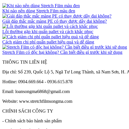
Khi nào nên dùng Stretch Film màu đen
Giải đáp thắc mắc màng PE có thay được dây đai không?
Lỗi thường gặp khi quấn pallet và cách khắc phục
Cách giảm chi phí quấn pallet hiệu quả và dễ dàng
Stretch Film có độc hại không? Cần biết điều gì trước khi sử dụng
THÔNG TIN LIÊN HỆ
Địa chỉ: Số 239, Quốc Lộ 5, Ngã Tư Long Thành, xã Nam Sơn, H.
Hotline: 0904.669.664 - 0936.615.878
Email: loansongma6868@gmail.com
Website: www.stretchfilmsongma.com
CHÍNH SÁCH CÔNG TY
- Chính sách bảo hành sản phẩm