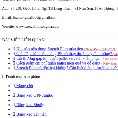
Add: Số 239, Quốc Lộ 5, Ngã Tư Long Thành, xã Nam Sơn, H.An Dương, 
Email: loansongma6868@gmail.com
Website: www.stretchfilmsongma.com
BÀI VIẾT LIÊN QUAN
Khi nào nên dùng Stretch Film màu đen
( Ngày đăng: 05-08-2026 )
Giải đáp thắc mắc màng PE có thay được dây đai không?
( N
Lỗi thường gặp khi quấn pallet và cách khắc phục
( Ngày đăng:
Cách giảm chi phí quấn pallet hiệu quả và dễ dàng
( Ngày đăng:
Stretch Film có độc hại không? Cần biết điều gì trước khi s
Danh mục sản phẩm
Màng chít
Băng keo OPP Jumbo
Băng keo Simily
Băng keo dán nền