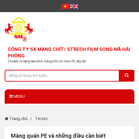
CÔNG TY SX MÀNG CHÍT/ STRECH FILM SONG MÃ HẢI
PHÒNG
Chuyên sx băng keo dính, màng chít, túi nilon PE, dây đai
MENU
Trang chủ
Tin tức
Màng quấn PE và những điều cần biết