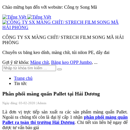
Chào mừng bạn đến với website: Công ty Song Mã
CÔNG TY SX MÀNG CHÍT/ STRECH FILM SONG MÃ HẢI
PHÒNG
Chuyên sx băng keo dính, màng chít, túi nilon PE, dây đai
Gợi ý từ khóa:
Màng chít
,
Băng keo OPP Jumbo
, ...
Trang chủ
Tin tức
Phân phối màng quấn Pallet tại Hải Dương
Ngày đăng: 03-02-2020 |
Admin
Là đơn vị trực tiếp sản xuất ra các sản phẩm màng quấn Pallet.
Ngoài ra chúng tôi còn là đại lý cấp 1 nhận
phân phối màng quấn
Pallet ra toàn thị trường Hải Dương
. Chi tiết xin liên hệ ngay để
được tư vấn báo giá