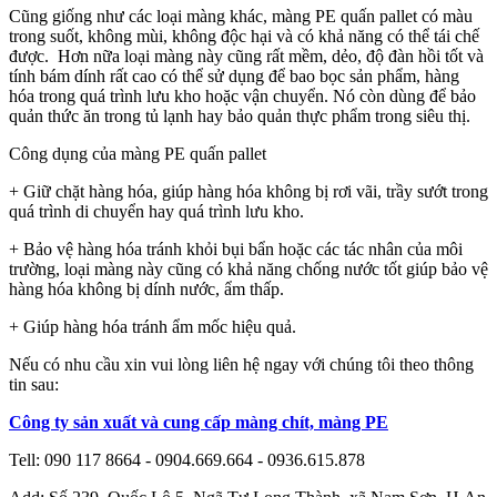
Cũng giống như các loại màng khác, màng PE quấn pallet có màu
trong suốt, không mùi, không độc hại và có khả năng có thể tái chế
được. Hơn nữa loại màng này cũng rất mềm, dẻo, độ đàn hồi tốt và
tính bám dính rất cao có thể sử dụng để bao bọc sản phẩm, hàng
hóa trong quá trình lưu kho hoặc vận chuyển. Nó còn dùng để bảo
quản thức ăn trong tủ lạnh hay bảo quản thực phẩm trong siêu thị.
Công dụng của màng PE quấn pallet
+ Giữ chặt hàng hóa, giúp hàng hóa không bị rơi vãi, trầy sướt trong
quá trình di chuyển hay quá trình lưu kho.
+ Bảo vệ hàng hóa tránh khỏi bụi bẩn hoặc các tác nhân của môi
trường, loại màng này cũng có khả năng chống nước tốt giúp bảo vệ
hàng hóa không bị dính nước, ẩm thấp.
+ Giúp hàng hóa tránh ẩm mốc hiệu quả.
Nếu có nhu cầu xin vui lòng liên hệ ngay với chúng tôi theo thông
tin sau:
Công ty sản xuất và cung cấp màng chít, màng PE
Tell: 090 117 8664 - 0904.669.664 - 0936.615.878