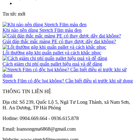
Tin tức mới
Khi nào nên dùng Stretch Film màu đen
Giải đáp thắc mắc màng PE có thay được dây đai không?
Lỗi thường gặp khi quấn pallet và cách khắc phục
Cách giảm chi phí quấn pallet hiệu quả và dễ dàng
Stretch Film có độc hại không? Cần biết điều gì trước khi sử dụng
THÔNG TIN LIÊN HỆ
Địa chỉ: Số 239, Quốc Lộ 5, Ngã Tư Long Thành, xã Nam Sơn,
H. An Dương, TP Hải Phòng
Hotline: 0904.669.664 - 0936.615.878
Email: loansongma6868@gmail.com
Website: www.stretchfilmsongma.com