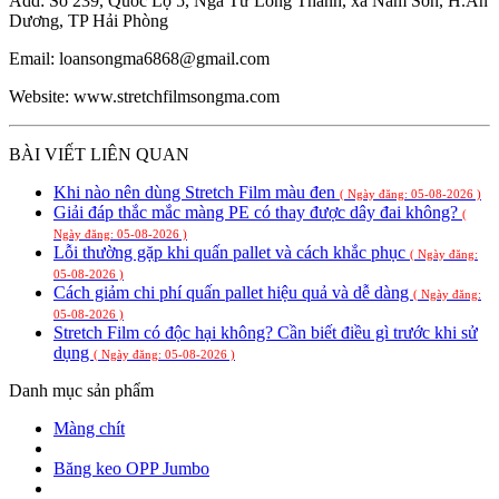
Add: Số 239, Quốc Lộ 5, Ngã Tư Long Thành, xã Nam Sơn, H.An
Dương, TP Hải Phòng
Email: loansongma6868@gmail.com
Website: www.stretchfilmsongma.com
BÀI VIẾT LIÊN QUAN
Khi nào nên dùng Stretch Film màu đen
( Ngày đăng: 05-08-2026 )
Giải đáp thắc mắc màng PE có thay được dây đai không?
(
Ngày đăng: 05-08-2026 )
Lỗi thường gặp khi quấn pallet và cách khắc phục
( Ngày đăng:
05-08-2026 )
Cách giảm chi phí quấn pallet hiệu quả và dễ dàng
( Ngày đăng:
05-08-2026 )
Stretch Film có độc hại không? Cần biết điều gì trước khi sử
dụng
( Ngày đăng: 05-08-2026 )
Danh mục sản phẩm
Màng chít
Băng keo OPP Jumbo