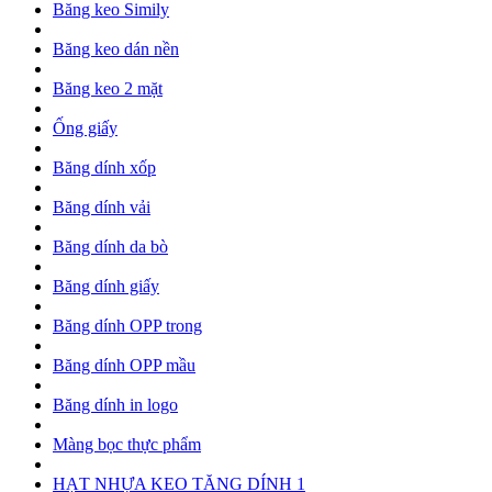
Băng keo Simily
Băng keo dán nền
Băng keo 2 mặt
Ống giấy
Băng dính xốp
Băng dính vải
Băng dính da bò
Băng dính giấy
Băng dính OPP trong
Băng dính OPP mầu
Băng dính in logo
Màng bọc thực phẩm
HẠT NHỰA KEO TĂNG DÍNH 1