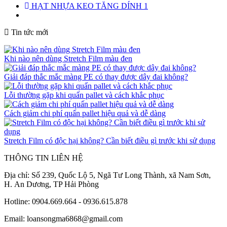
HẠT NHỰA KEO TĂNG DÍNH 1
Tin tức mới
Khi nào nên dùng Stretch Film màu đen
Giải đáp thắc mắc màng PE có thay được dây đai không?
Lỗi thường gặp khi quấn pallet và cách khắc phục
Cách giảm chi phí quấn pallet hiệu quả và dễ dàng
Stretch Film có độc hại không? Cần biết điều gì trước khi sử dụng
THÔNG TIN LIÊN HỆ
Địa chỉ: Số 239, Quốc Lộ 5, Ngã Tư Long Thành, xã Nam Sơn,
H. An Dương, TP Hải Phòng
Hotline: 0904.669.664 - 0936.615.878
Email: loansongma6868@gmail.com