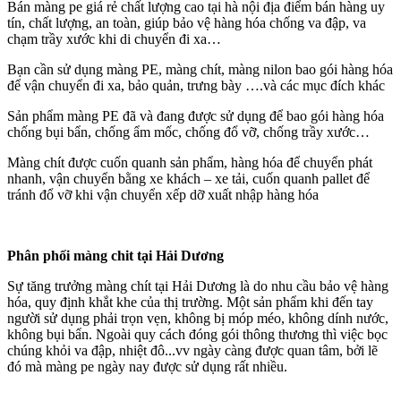
Bán màng pe giá rẻ chất lượng cao tại hà nội địa điểm bán hàng uy
tín, chất lượng, an toàn, giúp bảo vệ hàng hóa chống va đập, va
chạm trầy xước khi di chuyển đi xa…
Bạn cần sử dụng màng PE, màng chít, màng nilon bao gói hàng hóa
để vận chuyển đi xa, bảo quản, trưng bày ….và các mục đích khác
Sản phẩm màng PE đã và đang được sử dụng để bao gói hàng hóa
chống bụi bẩn, chống ẩm mốc, chống đổ vỡ, chống trầy xước…
Màng chít được cuốn quanh sản phẩm, hàng hóa để chuyển phát
nhanh, vận chuyển bằng xe khách – xe tải, cuốn quanh pallet để
tránh đổ vỡ khi vận chuyển xếp dỡ xuất nhập hàng hóa
Phân phối màng chit tại Hải Dương
Sự tăng trưởng màng chít tại Hải Dương là do nhu cầu bảo vệ hàng
hóa, quy định khắt khe của thị trường. Một sản phẩm khi đến tay
người sử dụng phải trọn vẹn, không bị móp méo, không dính nước,
không bụi bẩn. Ngoài quy cách đóng gói thông thương thì việc bọc
chúng khỏi va đập, nhiệt đô...vv ngày càng được quan tâm, bởi lẽ
đó mà màng pe ngày nay được sử dụng rất nhiều.