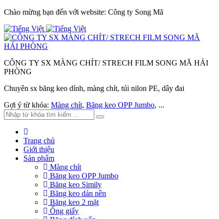
Chào mừng bạn đến với website: Công ty Song Mã
CÔNG TY SX MÀNG CHÍT/ STRECH FILM SONG MÃ HẢI
PHÒNG
Chuyên sx băng keo dính, màng chít, túi nilon PE, dây đai
Gợi ý từ khóa:
Màng chít
,
Băng keo OPP Jumbo
, ...
Trang chủ
Giới thiệu
Sản phẩm
Màng chít
Băng keo OPP Jumbo
Băng keo Simily
Băng keo dán nền
Băng keo 2 mặt
Ống giấy