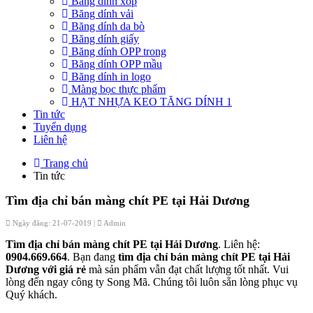
Băng dính xốp
Băng dính vải
Băng dính da bò
Băng dính giấy
Băng dính OPP trong
Băng dính OPP mầu
Băng dính in logo
Màng bọc thực phẩm
HẠT NHỰA KEO TĂNG DÍNH 1
Tin tức
Tuyển dụng
Liên hệ
Trang chủ
Tin tức
Tìm địa chỉ bán màng chít PE tại Hải Dương
Ngày đăng: 21-07-2019 |
Admin
Tìm địa chỉ bán màng chít PE tại Hải Dương
. Liên hệ:
0904.669.664
. Bạn đang
tìm địa chỉ bán màng chít PE tại Hải
Dương với giá rẻ
mà sản phẩm vẫn đạt chất lượng tốt nhất. Vui
lòng đến ngay công ty Song Mã. Chúng tôi luôn sẵn lòng phục vụ
Quý khách.