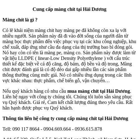
Cung cấp màng chít tại Hải Dương
Màng chít là gì ?
Có lẽ khái niệm màng chit hay màng pe đã không còn xa lạ với
nhiều người. Sản phẩm này đã đi vào đời sống của người dân từ
màng bọc thực phẩm đến việc phục vụ tại các khu công nghiệp, khu
chế xuất, đáp ứng như cầu đa dạng của thị trường bao bì đóng gói.
Nó hay còn có tên là màng pe, màng co. Sản phẩm này được làm từ
vật liệu LLDPE ( linear-Low Density Polyethylene ) với cấu trúc
thiết kế đặc biệt về cả độ căng, độ bám, độ bền và độ trong, Màng
chit được đánh giá là có độ dẻo dai gấp nhiều lần các sản phẩm
thông thường cùng mức giá. Nó có nhiều ứng dụng trong các lĩnh
vực khác nhau: thực phẩm, chế biến gỗ, vận chuyển…
Nếu quý khách hàng có nhu cầu
mua màng chít tại Hải Dương
.
Liên hệ ngay với công ty chúng tôi. Chúng tôi luôn sẵn sàng phục
vụ Quý khách. Giá rẻ, Cam kết chất lượng đúng theo yêu cầu. Rất
hân hạnh được phục vụ Quý khách.
Thông tin liên hệ công ty cung cấp màng chít tại Hải Dương
Tell: 090 117 8664 - 0904.669.664 - 0936.615.878