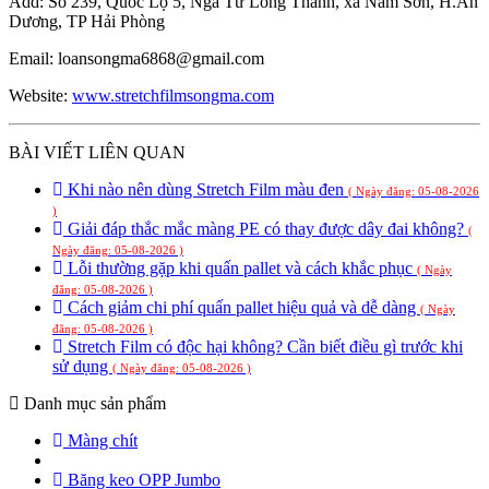
Add: Số 239, Quốc Lộ 5, Ngã Tư Long Thành, xã Nam Sơn, H.An
Dương, TP Hải Phòng
Email: loansongma6868@gmail.com
Website:
www.stretchfilmsongma.com
BÀI VIẾT LIÊN QUAN
Khi nào nên dùng Stretch Film màu đen
( Ngày đăng: 05-08-2026
)
Giải đáp thắc mắc màng PE có thay được dây đai không?
(
Ngày đăng: 05-08-2026 )
Lỗi thường gặp khi quấn pallet và cách khắc phục
( Ngày
đăng: 05-08-2026 )
Cách giảm chi phí quấn pallet hiệu quả và dễ dàng
( Ngày
đăng: 05-08-2026 )
Stretch Film có độc hại không? Cần biết điều gì trước khi
sử dụng
( Ngày đăng: 05-08-2026 )
Danh mục sản phẩm
Màng chít
Băng keo OPP Jumbo