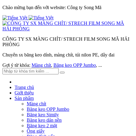
Chào mừng bạn đến với website: Công ty Song Mã
CÔNG TY SX MÀNG CHÍT/ STRECH FILM SONG MÃ HẢI
PHÒNG
Chuyên sx băng keo dính, màng chít, túi nilon PE, dây đai
Gợi ý từ khóa:
Màng chít
,
Băng keo OPP Jumbo
, ...
Trang chủ
Giới thiệu
Sản phẩm
Màng chít
Băng keo OPP Jumbo
Băng keo Simily
Băng keo dán nền
Băng keo 2 mặt
Ống giấy