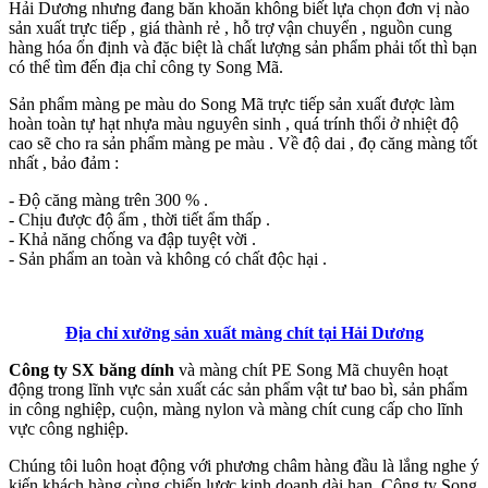
Hải Dương nhưng đang băn khoăn không biết lựa chọn đơn vị nào
sản xuất trực tiếp , giá thành rẻ , hỗ trợ vận chuyển , nguồn cung
hàng hóa ổn định và đặc biệt là chất lượng sản phẩm phải tốt thì bạn
có thể tìm đến địa chỉ công ty Song Mã.
Sản phẩm màng pe màu do Song Mã trực tiếp sản xuất được làm
hoàn toàn tự hạt nhựa màu nguyên sinh , quá trính thổi ở nhiệt độ
cao sẽ cho ra sản phẩm màng pe màu . Về độ dai , đọ căng màng tốt
nhất , bảo đảm :
- Độ căng màng trên 300 % .
- Chịu được độ ẩm , thời tiết ẩm thấp .
- Khả năng chống va đập tuyệt vời .
- Sản phẩm an toàn và không có chất độc hại .
Địa chỉ xưởng sản xuất màng chít tại Hải Dương
Công ty SX băng dính
và màng chít PE Song Mã chuyên hoạt
động trong lĩnh vực sản xuất các sản phẩm vật tư bao bì, sản phẩm
in công nghiệp, cuộn, màng nylon và màng chít cung cấp cho lĩnh
vực công nghiệp.
Chúng tôi luôn hoạt động với phương châm hàng đầu là lắng nghe ý
kiến khách hàng cùng chiến lược kinh doanh dài hạn, Công ty Song