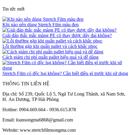
Tin tức mới
Khi nào nên dùng Stretch Film màu đen
Giải đáp thắc mắc màng PE có thay được dây đai không?
Lỗi thường gặp khi quấn pallet và cách khắc phục
Cách giảm chi phí quấn pallet hiệu quả và dễ dàng
Stretch Film có độc hại không? Cần biết điều gì trước khi sử dụng
THÔNG TIN LIÊN HỆ
Địa chỉ: Số 239, Quốc Lộ 5, Ngã Tư Long Thành, xã Nam Sơn,
H. An Dương, TP Hải Phòng
Hotline: 0904.669.664 - 0936.615.878
Email: loansongma6868@gmail.com
Website: www.stretchfilmsongma.com