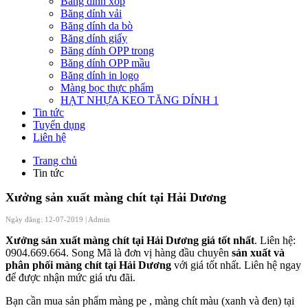
Băng dính xốp
Băng dính vải
Băng dính da bò
Băng dính giấy
Băng dính OPP trong
Băng dính OPP mầu
Băng dính in logo
Màng bọc thực phẩm
HẠT NHỰA KEO TĂNG DÍNH 1
Tin tức
Tuyển dụng
Liên hệ
Trang chủ
Tin tức
Xưởng sản xuất màng chít tại Hải Dương
Ngày đăng: 12-07-2019 |
Admin
Xưởng sản xuất màng chít tại Hải Dương giá tốt nhất
. Liên hệ:
0904.669.664. Song Mã là đơn vị hàng đầu chuyên
sản xuất và
phân phối màng chít tại Hải Dương
với giá tốt nhất. Liên hệ ngay
để được nhận mức giá ưu đãi.
Bạn cần mua sản phẩm màng pe , màng chít màu (xanh và đen) tại