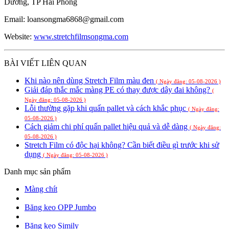
Dương, TP Hải Phòng
Email: loansongma6868@gmail.com
Website:
www.stretchfilmsongma.com
BÀI VIẾT LIÊN QUAN
Khi nào nên dùng Stretch Film màu đen
( Ngày đăng: 05-08-2026 )
Giải đáp thắc mắc màng PE có thay được dây đai không?
(
Ngày đăng: 05-08-2026 )
Lỗi thường gặp khi quấn pallet và cách khắc phục
( Ngày đăng:
05-08-2026 )
Cách giảm chi phí quấn pallet hiệu quả và dễ dàng
( Ngày đăng:
05-08-2026 )
Stretch Film có độc hại không? Cần biết điều gì trước khi sử
dụng
( Ngày đăng: 05-08-2026 )
Danh mục sản phẩm
Màng chít
Băng keo OPP Jumbo
Băng keo Simily