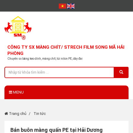
CÔNG TY SX MÀNG CHÍT/ STRECH FILM SONG MÃ HẢI
PHÒNG
Chuyên sx băng keo dính, màng chít, túi nilon PE, dây đai
MENU
Trang chủ
Tin tức
Bán buôn màng quấn PE tại Hải Dương