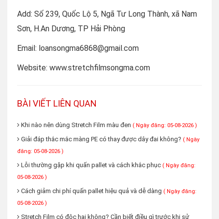
Add: Số 239, Quốc Lộ 5, Ngã Tư Long Thành, xã Nam
Sơn, H.An Dương, TP Hải Phòng
Email: loansongma6868@gmail.com
Website: www.stretchfilmsongma.com
BÀI VIẾT LIÊN QUAN
Khi nào nên dùng Stretch Film màu đen
( Ngày đăng: 05-08-2026 )
Giải đáp thắc mắc màng PE có thay được dây đai không?
( Ngày
đăng: 05-08-2026 )
Lỗi thường gặp khi quấn pallet và cách khắc phục
( Ngày đăng:
05-08-2026 )
Cách giảm chi phí quấn pallet hiệu quả và dễ dàng
( Ngày đăng:
05-08-2026 )
Stretch Film có độc hại không? Cần biết điều gì trước khi sử