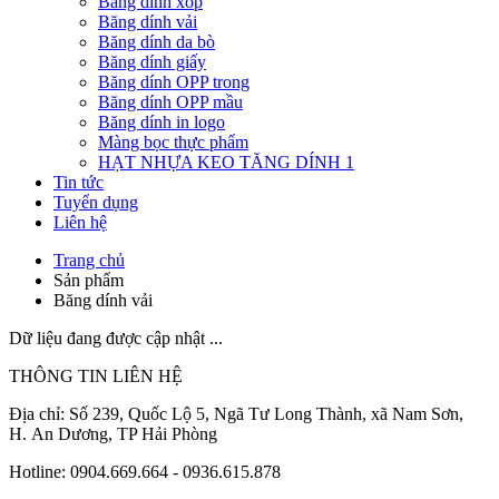
Băng dính xốp
Băng dính vải
Băng dính da bò
Băng dính giấy
Băng dính OPP trong
Băng dính OPP mầu
Băng dính in logo
Màng bọc thực phẩm
HẠT NHỰA KEO TĂNG DÍNH 1
Tin tức
Tuyển dụng
Liên hệ
Trang chủ
Sản phẩm
Băng dính vải
Dữ liệu đang được cập nhật ...
THÔNG TIN LIÊN HỆ
Địa chỉ: Số 239, Quốc Lộ 5, Ngã Tư Long Thành, xã Nam Sơn,
H. An Dương, TP Hải Phòng
Hotline: 0904.669.664 - 0936.615.878