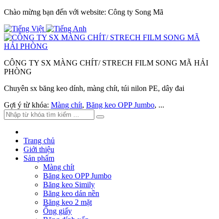
Chào mừng bạn đến với website: Công ty Song Mã
CÔNG TY SX MÀNG CHÍT/ STRECH FILM SONG MÃ HẢI
PHÒNG
Chuyên sx băng keo dính, màng chít, túi nilon PE, dây đai
Gợi ý từ khóa:
Màng chít
,
Băng keo OPP Jumbo
, ...
Trang chủ
Giới thiệu
Sản phẩm
Màng chít
Băng keo OPP Jumbo
Băng keo Simily
Băng keo dán nền
Băng keo 2 mặt
Ống giấy