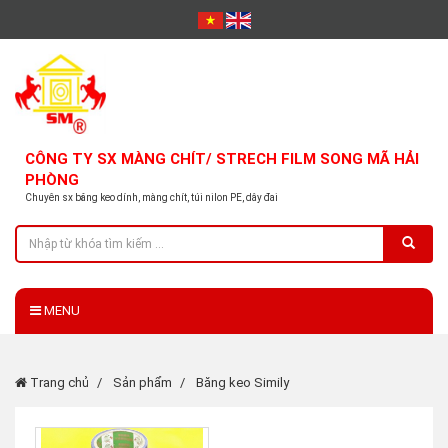
CÔNG TY SX MÀNG CHÍT/ STRECH FILM SONG MÃ HẢI
PHÒNG
Chuyên sx băng keo dính, màng chít, túi nilon PE, dây đai
MENU
Trang chủ
Sản phẩm
Băng keo Simily