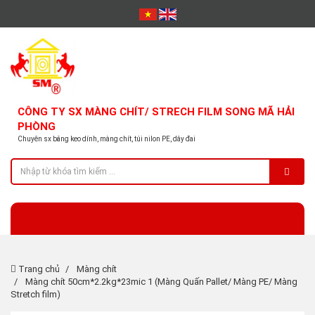
CÔNG TY SX MÀNG CHÍT/ STRECH FILM SONG MÃ HẢI
PHÒNG
Chuyên sx băng keo dính, màng chít, túi nilon PE, dây đai
Trang chủ
Màng chít
Màng chít 50cm*2.2kg*23mic 1 (Màng Quấn Pallet/ Màng PE/ Màng
Stretch film)