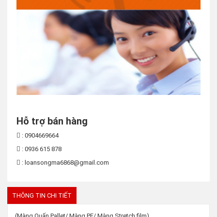
Hỗ trợ bán hàng
: 0904669664
: 0936 615 878
: loansongma6868@gmail.com
THÔNG TIN CHI TIẾT
(Màng Quấn Pallet/ Màng PE/ Màng Stretch film)